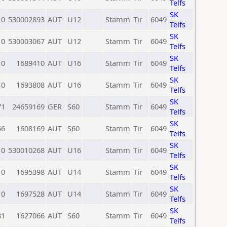
Telfs
SK
0
530002893
AUT
U12
Stamm
Tir
6049
Telfs
SK
0
530003067
AUT
U12
Stamm
Tir
6049
Telfs
SK
0
1689410
AUT
U16
Stamm
Tir
6049
Telfs
SK
0
1693808
AUT
U16
Stamm
Tir
6049
Telfs
SK
71
24659169
GER
S60
Stamm
Tir
6049
Telfs
SK
56
1608169
AUT
S60
Stamm
Tir
6049
Telfs
SK
0
530010268
AUT
U16
Stamm
Tir
6049
Telfs
SK
0
1695398
AUT
U14
Stamm
Tir
6049
Telfs
SK
0
1697528
AUT
U14
Stamm
Tir
6049
Telfs
SK
81
1627066
AUT
S60
Stamm
Tir
6049
Telfs