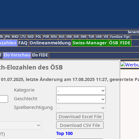
Servert
TA
JPN
MKD
LTU
NED
POL
POR
ROU
RUS
SRB
SVK
SWE
TUR
UKR
VIE
FontSize:11pt
ozahlen
FAQ
Onlineanmeldung
Swiss-Manager
ÖSB
FIDE
T
Elo Vorschau
Elo FIDE
ch-Elozahlen des ÖSB
 01.07.2025, letzte Änderung am 17.08.2025 11:27, gewertete P
Kategorie
Geschlecht
Spielberechtigung
Top 100
UT)