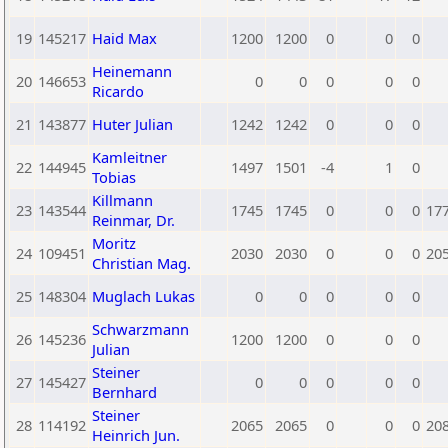
19
145217
Haid Max
1200
1200
0
0
0
Heinemann
20
146653
0
0
0
0
0
Ricardo
21
143877
Huter Julian
1242
1242
0
0
0
Kamleitner
22
144945
1497
1501
-4
1
0
Tobias
Killmann
23
143544
1745
1745
0
0
0
17
Reinmar, Dr.
Moritz
24
109451
2030
2030
0
0
0
20
Christian Mag.
25
148304
Muglach Lukas
0
0
0
0
0
Schwarzmann
26
145236
1200
1200
0
0
0
Julian
Steiner
27
145427
0
0
0
0
0
Bernhard
Steiner
28
114192
2065
2065
0
0
0
20
Heinrich Jun.