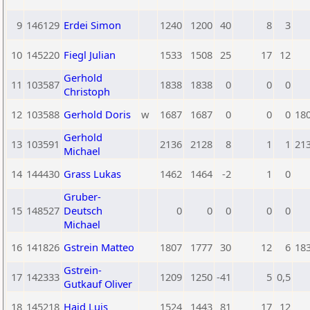
9
146129
Erdei Simon
1240
1200
40
8
3
10
145220
Fiegl Julian
1533
1508
25
17
12
Gerhold
11
103587
1838
1838
0
0
0
Christoph
12
103588
Gerhold Doris
w
1687
1687
0
0
0
18
Gerhold
13
103591
2136
2128
8
1
1
21
Michael
14
144430
Grass Lukas
1462
1464
-2
1
0
Gruber-
15
148527
Deutsch
0
0
0
0
0
Michael
16
141826
Gstrein Matteo
1807
1777
30
12
6
18
Gstrein-
17
142333
1209
1250
-41
5
0,5
Gutkauf Oliver
18
145218
Haid Luis
1524
1443
81
17
12