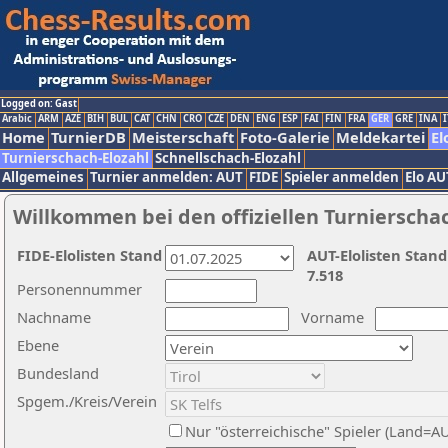
Logged on: Gast
Arabic
ARM
AZE
BIH
BUL
CAT
CHN
CRO
CZE
DEN
ENG
ESP
FAI
FIN
FRA
GER
GRE
INA
I
Home
TurnierDB
Meisterschaft
Foto-Galerie
Meldekartei
El
Turnierschach-Elozahl
Schnellschach-Elozahl
Allgemeines
Turnier anmelden: AUT
FIDE
Spieler anmelden
Elo AU
Willkommen bei den offiziellen Turnierscha
FIDE-Elolisten Stand
AUT-Elolisten Stand
7.518
Personennummer
Nachname
Vorname
Ebene
Bundesland
Spgem./Kreis/Verein
Nur "österreichische" Spieler (Land=A