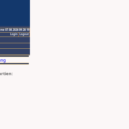
ime 07.08.2026 09:28:19
Login
Logout
artien: