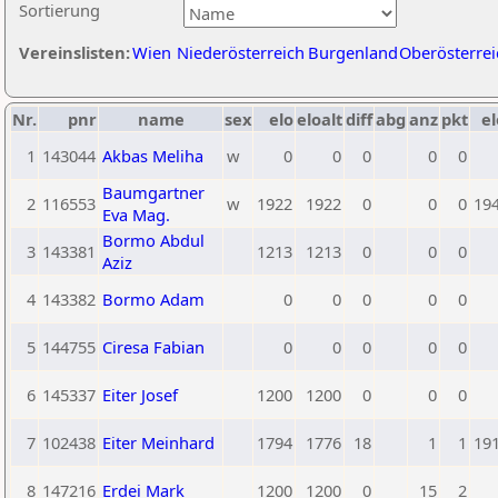
Sortierung
Vereinslisten:
Wien
Niederösterreich
Burgenland
Oberösterrei
Nr.
pnr
name
sex
elo
eloalt
diff
abg
anz
pkt
el
1
143044
Akbas Meliha
w
0
0
0
0
0
Baumgartner
2
116553
w
1922
1922
0
0
0
19
Eva Mag.
Bormo Abdul
3
143381
1213
1213
0
0
0
Aziz
4
143382
Bormo Adam
0
0
0
0
0
5
144755
Ciresa Fabian
0
0
0
0
0
6
145337
Eiter Josef
1200
1200
0
0
0
7
102438
Eiter Meinhard
1794
1776
18
1
1
19
8
147216
Erdei Mark
1200
1200
0
15
2