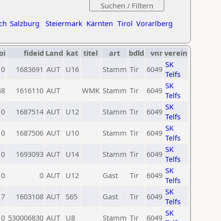
ch
Salzburg
Steiermark
Kärnten
Tirol
Vorarlberg
oi
fideid
Land
kat
titel
art
bdld
vnr
verein
SK
0
1683691
AUT
U16
Stamm
Tir
6049
Telfs
SK
48
1616110
AUT
WMK
Stamm
Tir
6049
Telfs
SK
0
1687514
AUT
U12
Stamm
Tir
6049
Telfs
SK
0
1687506
AUT
U10
Stamm
Tir
6049
Telfs
SK
0
1693093
AUT
U14
Stamm
Tir
6049
Telfs
SK
0
0
AUT
U12
Gast
Tir
6049
Telfs
SK
17
1603108
AUT
S65
Gast
Tir
6049
Telfs
SK
0
530006830
AUT
U8
Stamm
Tir
6049