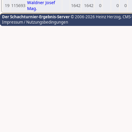
Waldner Josef
19
115693
1642
1642
0
0
0
Mag.
Der Schachturnier-Ergebnis-Server
© 2006-2026 Heinz Herzog
, CMS
Impressum / Nutzungsbedingungen