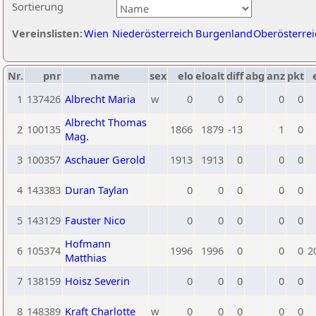
Sortierung
Vereinslisten:
Wien
Niederösterreich
Burgenland
Oberösterrei
Nr.
pnr
name
sex
elo
eloalt
diff
abg
anz
pkt
1
137426
Albrecht Maria
w
0
0
0
0
0
Albrecht Thomas
2
100135
1866
1879
-13
1
0
Mag.
3
100357
Aschauer Gerold
1913
1913
0
0
0
4
143383
Duran Taylan
0
0
0
0
0
5
143129
Fauster Nico
0
0
0
0
0
Hofmann
6
105374
1996
1996
0
0
0
2
Matthias
7
138159
Hoisz Severin
0
0
0
0
0
8
148389
Kraft Charlotte
w
0
0
0
0
0