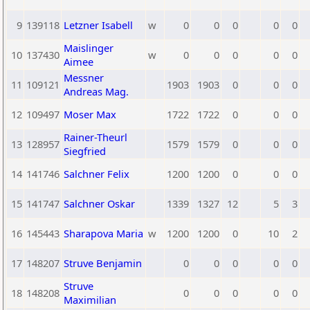
9
139118
Letzner Isabell
w
0
0
0
0
0
Maislinger
10
137430
w
0
0
0
0
0
Aimee
Messner
11
109121
1903
1903
0
0
0
Andreas Mag.
12
109497
Moser Max
1722
1722
0
0
0
Rainer-Theurl
13
128957
1579
1579
0
0
0
Siegfried
14
141746
Salchner Felix
1200
1200
0
0
0
15
141747
Salchner Oskar
1339
1327
12
5
3
16
145443
Sharapova Maria
w
1200
1200
0
10
2
17
148207
Struve Benjamin
0
0
0
0
0
Struve
18
148208
0
0
0
0
0
Maximilian