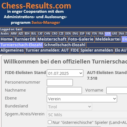
Logged on: Gast
Arabic
ARM
AZE
BIH
BUL
CAT
CHN
CRO
CZE
DEN
ENG
ESP
FAI
FIN
FRA
GER
GRE
INA
I
Home
TurnierDB
Meisterschaft
Foto-Galerie
Meldekartei
El
Turnierschach-Elozahl
Schnellschach-Elozahl
Allgemeines
Turnier anmelden: AUT
FIDE
Spieler anmelden
Elo AU
Willkommen bei den offiziellen Turnierscha
FIDE-Elolisten Stand
AUT-Elolisten Stand
7.518
Personennummer
Nachname
Vorname
Ebene
Bundesland
Spgem./Kreis/Verein
Nur "österreichische" Spieler (Land=A