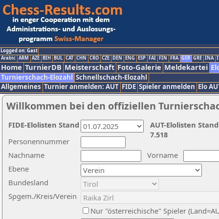
Logged on: Gast
Arabic
ARM
AZE
BIH
BUL
CAT
CHN
CRO
CZE
DEN
ENG
ESP
FAI
FIN
FRA
GER
GRE
INA
I
Home
TurnierDB
Meisterschaft
Foto-Galerie
Meldekartei
El
Turnierschach-Elozahl
Schnellschach-Elozahl
Allgemeines
Turnier anmelden: AUT
FIDE
Spieler anmelden
Elo AU
Willkommen bei den offiziellen Turnierscha
FIDE-Elolisten Stand
AUT-Elolisten Stand
7.518
Personennummer
Nachname
Vorname
Ebene
Bundesland
Spgem./Kreis/Verein
Nur "österreichische" Spieler (Land=A