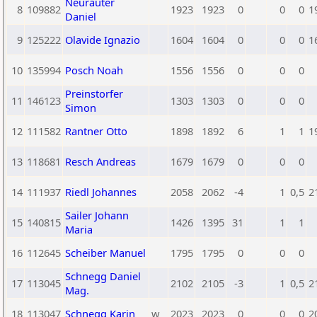
Neurauter
8
109882
1923
1923
0
0
0
1
Daniel
9
125222
Olavide Ignazio
1604
1604
0
0
0
1
10
135994
Posch Noah
1556
1556
0
0
0
Preinstorfer
11
146123
1303
1303
0
0
0
Simon
12
111582
Rantner Otto
1898
1892
6
1
1
1
13
118681
Resch Andreas
1679
1679
0
0
0
14
111937
Riedl Johannes
2058
2062
-4
1
0,5
2
Sailer Johann
15
140815
1426
1395
31
1
1
Maria
16
112645
Scheiber Manuel
1795
1795
0
0
0
Schnegg Daniel
17
113045
2102
2105
-3
1
0,5
2
Mag.
18
113047
Schnegg Karin
w
2023
2023
0
0
0
2