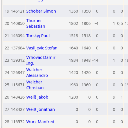
19
146121
Schober Simon
1350
1350
0
0
0
Thurner
20
140850
1802
1806
-4
1
0,5
1
Sebastian
21
146094
Torskyj Paul
1518
1518
0
0
0
22
137684
Vasiljevic Stefan
1640
1640
0
0
0
Vrhovac Damir
23
139312
1934
1948
-14
1
0
1
Ing.
Walcher
24
126847
1420
1420
0
0
0
Alessandro
Walcher
25
115671
1960
1960
0
0
0
1
Christian
26
148426
Weiß Jakob
1200
0
0
9
1
27
148427
Weiß Jonathan
0
0
0
0
0
28
116572
Wurz Manfred
0
0
0
0
0