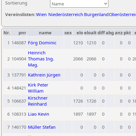
Sortierung
Vereinslisten:
Wien
Niederösterreich
Burgenland
Oberösterrei
Nr.
pnr
name
sex
elo
eloalt
diff
abg
anz
pkt
1
146087
Förg Dominic
1210
1210
0
0
0
Heinrich
2
104904
Thomas Ing.
2066
2066
0
0
0
2
Mag.
3
137791
Kathrein Jürgen
0
0
0
0
0
Kirk Peter
4
148421
0
0
0
0
0
William
Kirschner
5
106637
1726
1726
0
0
0
1
Reinhard
6
108313
Liao Kevin
1897
1897
0
0
0
1
7
146170
Müller Stefan
0
0
0
0
0