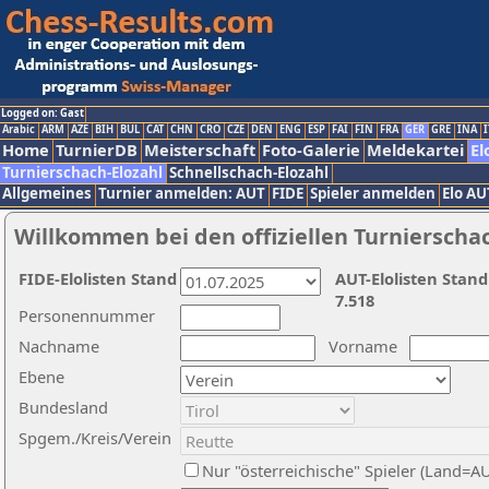
Logged on: Gast
Arabic
ARM
AZE
BIH
BUL
CAT
CHN
CRO
CZE
DEN
ENG
ESP
FAI
FIN
FRA
GER
GRE
INA
I
Home
TurnierDB
Meisterschaft
Foto-Galerie
Meldekartei
El
Turnierschach-Elozahl
Schnellschach-Elozahl
Allgemeines
Turnier anmelden: AUT
FIDE
Spieler anmelden
Elo AU
Willkommen bei den offiziellen Turnierscha
FIDE-Elolisten Stand
AUT-Elolisten Stand
7.518
Personennummer
Nachname
Vorname
Ebene
Bundesland
Spgem./Kreis/Verein
Nur "österreichische" Spieler (Land=A