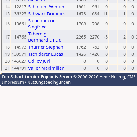
14
112817
Schinnerl Werner
1961
1961
0
0
0
15
136225
Schwarz Dominik
1673
1684
-11
1
0
Siebenhuener
16
113661
1708
1708
0
0
0
Siegfried
Tabernig
17
114766
2265
2270
-5
2
0
Bernhard DI Dr.
18
114973
Thurner Stephan
1762
1762
0
0
0
19
139571
Tschiderer Lucas
1426
1426
0
0
0
20
146627
Udilov Juri
0
0
0
0
0
21
144791
Valier Maximilian
0
0
0
0
0
Der Schachturnier-Ergebnis-Server
© 2006-2026 Heinz Herzog
, CMS
Impressum / Nutzungsbedingungen