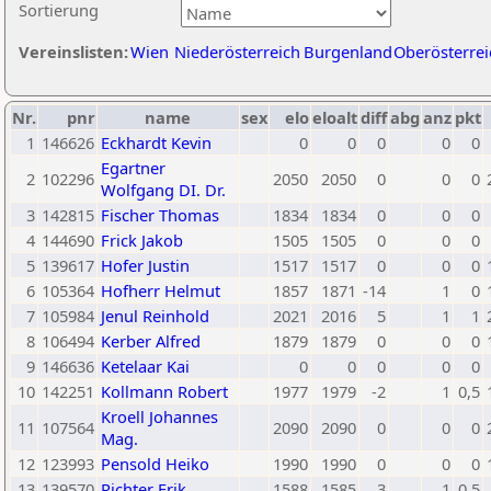
Sortierung
Vereinslisten:
Wien
Niederösterreich
Burgenland
Oberösterrei
Nr.
pnr
name
sex
elo
eloalt
diff
abg
anz
pkt
1
146626
Eckhardt Kevin
0
0
0
0
0
Egartner
2
102296
2050
2050
0
0
0
Wolfgang DI. Dr.
3
142815
Fischer Thomas
1834
1834
0
0
0
4
144690
Frick Jakob
1505
1505
0
0
0
5
139617
Hofer Justin
1517
1517
0
0
0
6
105364
Hofherr Helmut
1857
1871
-14
1
0
7
105984
Jenul Reinhold
2021
2016
5
1
1
8
106494
Kerber Alfred
1879
1879
0
0
0
9
146636
Ketelaar Kai
0
0
0
0
0
10
142251
Kollmann Robert
1977
1979
-2
1
0,5
Kroell Johannes
11
107564
2090
2090
0
0
0
Mag.
12
123993
Pensold Heiko
1990
1990
0
0
0
13
139570
Richter Erik
1588
1585
3
1
0,5