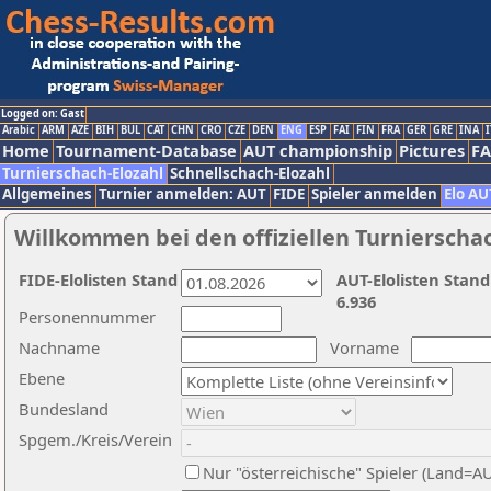
Logged on: Gast
Arabic
ARM
AZE
BIH
BUL
CAT
CHN
CRO
CZE
DEN
ENG
ESP
FAI
FIN
FRA
GER
GRE
INA
I
Home
Tournament-Database
AUT championship
Pictures
F
Turnierschach-Elozahl
Schnellschach-Elozahl
Allgemeines
Turnier anmelden: AUT
FIDE
Spieler anmelden
Elo AU
Willkommen bei den offiziellen Turnierscha
FIDE-Elolisten Stand
AUT-Elolisten Stand
6.936
Personennummer
Nachname
Vorname
Ebene
Bundesland
Spgem./Kreis/Verein
Nur "österreichische" Spieler (Land=A