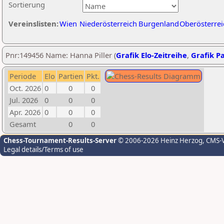
Sortierung
Vereinslisten:
Wien
Niederösterreich
Burgenland
Oberösterrei
Pnr:149456 Name: Hanna Piller (
Grafik Elo-Zeitreihe
,
Grafik Pa
Periode
Elo
Partien
Pkt.
Oct. 2026
0
0
0
Jul. 2026
0
0
0
Apr. 2026
0
0
0
Gesamt
0
0
Chess-Tournament-Results-Server
© 2006-2026 Heinz Herzog
, CMS-
Legal details/Terms of use