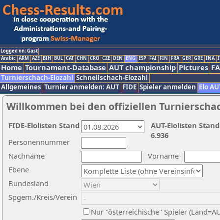
Logged on: Gast
Arabic
ARM
AZE
BIH
BUL
CAT
CHN
CRO
CZE
DEN
ENG
ESP
FAI
FIN
FRA
GER
GRE
INA
I
Home
Tournament-Database
AUT championship
Pictures
F
Turnierschach-Elozahl
Schnellschach-Elozahl
Allgemeines
Turnier anmelden: AUT
FIDE
Spieler anmelden
Elo AU
Willkommen bei den offiziellen Turnierscha
FIDE-Elolisten Stand
AUT-Elolisten Stand
6.936
Personennummer
Nachname
Vorname
Ebene
Bundesland
Spgem./Kreis/Verein
Nur "österreichische" Spieler (Land=A