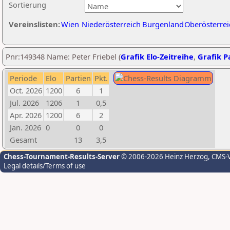
Sortierung
Vereinslisten:
Wien
Niederösterreich
Burgenland
Oberösterrei
Pnr:149348 Name: Peter Friebel (
Grafik Elo-Zeitreihe
,
Grafik Pa
Periode
Elo
Partien
Pkt.
Oct. 2026
1200
6
1
Jul. 2026
1206
1
0,5
Apr. 2026
1200
6
2
Jan. 2026
0
0
0
Gesamt
13
3,5
Chess-Tournament-Results-Server
© 2006-2026 Heinz Herzog
, CMS-
Legal details/Terms of use