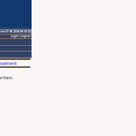
ime 07.08.2026 04:50:02
Login
Logout
artien: