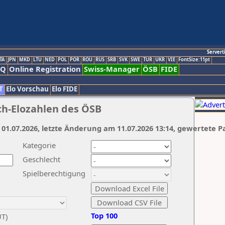
Servert
TA
JPN
MKD
LTU
NED
POL
POR
ROU
RUS
SRB
SVK
SWE
TUR
UKR
VIE
FontSize:11pt
AQ
Online Registration
Swiss-Manager
ÖSB
FIDE
T
Elo Vorschau
Elo FIDE
ch-Elozahlen des ÖSB
 01.07.2026, letzte Änderung am 11.07.2026 13:14, gewertete P
Kategorie
Geschlecht
Spielberechtigung
Top 100
UT)