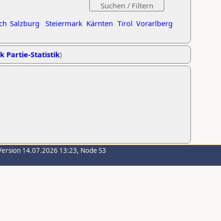
ch
Salzburg
Steiermark
Kärnten
Tirol
Vorarlberg
k Partie-Statistik
)
Version 14.07.2026 13:23, Node S3