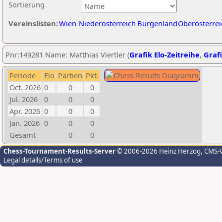
Sortierung
Vereinslisten:
Wien
Niederösterreich
Burgenland
Oberösterrei
Pnr:149281 Name: Matthias Viertler (
Grafik Elo-Zeitreihe
,
Grafi
Periode
Elo
Partien
Pkt.
Oct. 2026
0
0
0
Jul. 2026
0
0
0
Apr. 2026
0
0
0
Jan. 2026
0
0
0
Gesamt
0
0
Chess-Tournament-Results-Server
© 2006-2026 Heinz Herzog
, CMS-
Legal details/Terms of use