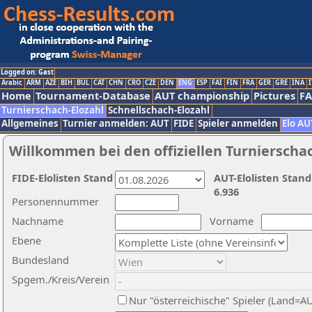
Logged on: Gast
Arabic
ARM
AZE
BIH
BUL
CAT
CHN
CRO
CZE
DEN
ENG
ESP
FAI
FIN
FRA
GER
GRE
INA
I
Home
Tournament-Database
AUT championship
Pictures
F
Turnierschach-Elozahl
Schnellschach-Elozahl
Allgemeines
Turnier anmelden: AUT
FIDE
Spieler anmelden
Elo AU
Willkommen bei den offiziellen Turnierscha
FIDE-Elolisten Stand
AUT-Elolisten Stand
6.936
Personennummer
Nachname
Vorname
Ebene
Bundesland
Spgem./Kreis/Verein
Nur "österreichische" Spieler (Land=A