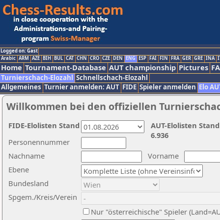
Logged on: Gast
Arabic
ARM
AZE
BIH
BUL
CAT
CHN
CRO
CZE
DEN
ENG
ESP
FAI
FIN
FRA
GER
GRE
INA
I
Home
Tournament-Database
AUT championship
Pictures
F
Turnierschach-Elozahl
Schnellschach-Elozahl
Allgemeines
Turnier anmelden: AUT
FIDE
Spieler anmelden
Elo AU
Willkommen bei den offiziellen Turnierscha
FIDE-Elolisten Stand
AUT-Elolisten Stand
6.936
Personennummer
Nachname
Vorname
Ebene
Bundesland
Spgem./Kreis/Verein
Nur "österreichische" Spieler (Land=A