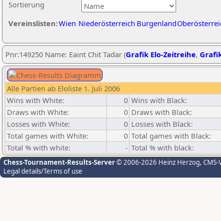
Sortierung
Vereinslisten:
Wien
Niederösterreich
Burgenland
Oberösterrei
Pnr:149250 Name: Eaint Chit Tadar (
Grafik Elo-Zeitreihe
,
Grafik
Alle Partien ab Eloliste 1. Juli 2006
Wins with White:
0
Wins with Black:
Draws with White:
0
Draws with Black:
Losses with White:
0
Losses with Black:
Total games with White:
0
Total games with Black:
Total % with white:
-
Total % with black:
Chess-Tournament-Results-Server
© 2006-2026 Heinz Herzog
, CMS-
Legal details/Terms of use