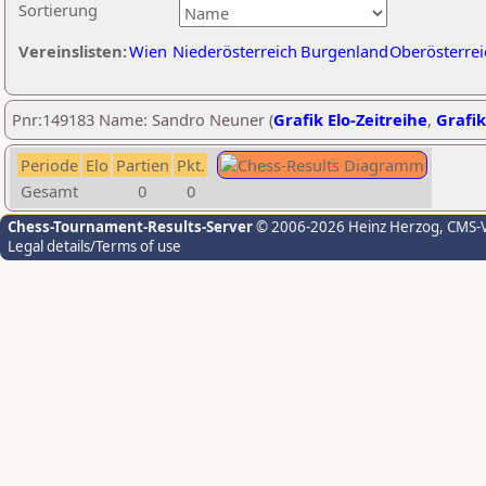
Sortierung
Vereinslisten:
Wien
Niederösterreich
Burgenland
Oberösterrei
Pnr:149183 Name: Sandro Neuner (
Grafik Elo-Zeitreihe
,
Grafik
Periode
Elo
Partien
Pkt.
Gesamt
0
0
Chess-Tournament-Results-Server
© 2006-2026 Heinz Herzog
, CMS-
Legal details/Terms of use