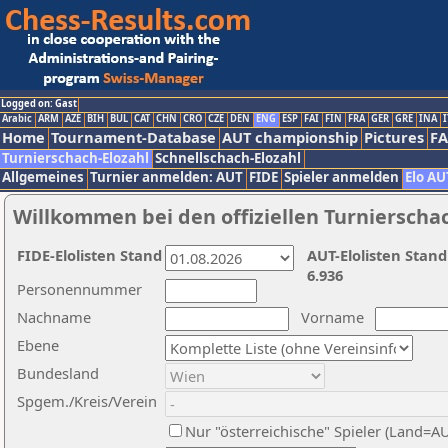
Logged on: Gast
Arabic
ARM
AZE
BIH
BUL
CAT
CHN
CRO
CZE
DEN
ENG
ESP
FAI
FIN
FRA
GER
GRE
INA
I
Home
Tournament-Database
AUT championship
Pictures
F
Turnierschach-Elozahl
Schnellschach-Elozahl
Allgemeines
Turnier anmelden: AUT
FIDE
Spieler anmelden
Elo AU
Willkommen bei den offiziellen Turnierscha
FIDE-Elolisten Stand
AUT-Elolisten Stand
6.936
Personennummer
Nachname
Vorname
Ebene
Bundesland
Spgem./Kreis/Verein
Nur "österreichische" Spieler (Land=A