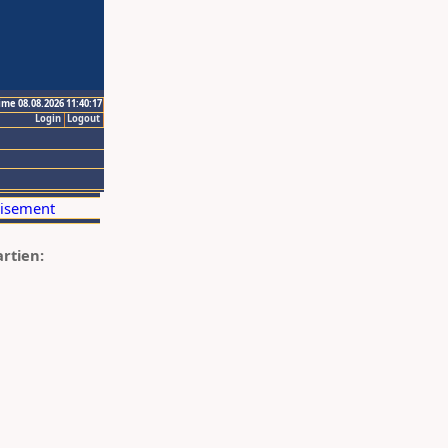
ime 08.08.2026 11:40:17
Login
Logout
artien: