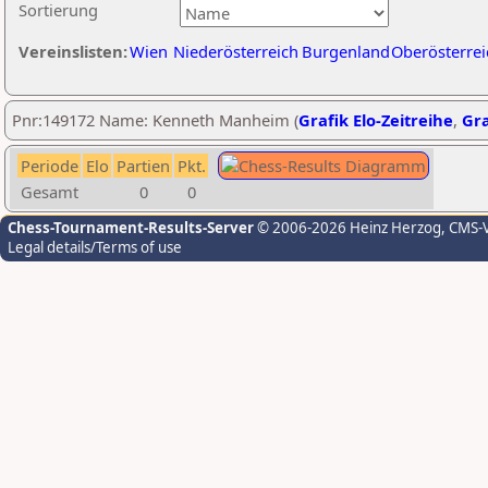
Sortierung
Vereinslisten:
Wien
Niederösterreich
Burgenland
Oberösterrei
Pnr:149172 Name: Kenneth Manheim (
Grafik Elo-Zeitreihe
,
Gra
Periode
Elo
Partien
Pkt.
Gesamt
0
0
Chess-Tournament-Results-Server
© 2006-2026 Heinz Herzog
, CMS-
Legal details/Terms of use