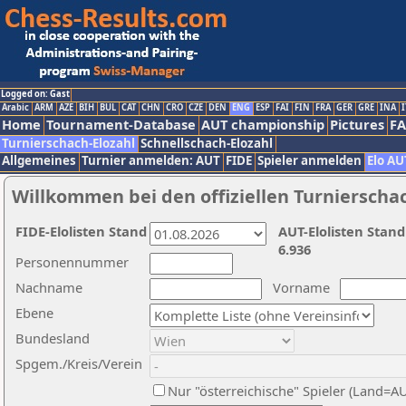
Logged on: Gast
Arabic
ARM
AZE
BIH
BUL
CAT
CHN
CRO
CZE
DEN
ENG
ESP
FAI
FIN
FRA
GER
GRE
INA
I
Home
Tournament-Database
AUT championship
Pictures
F
Turnierschach-Elozahl
Schnellschach-Elozahl
Allgemeines
Turnier anmelden: AUT
FIDE
Spieler anmelden
Elo AU
Willkommen bei den offiziellen Turnierscha
FIDE-Elolisten Stand
AUT-Elolisten Stand
6.936
Personennummer
Nachname
Vorname
Ebene
Bundesland
Spgem./Kreis/Verein
Nur "österreichische" Spieler (Land=A