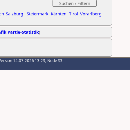
ch
Salzburg
Steiermark
Kärnten
Tirol
Vorarlberg
fik Partie-Statistik
)
Version 14.07.2026 13:23, Node S3