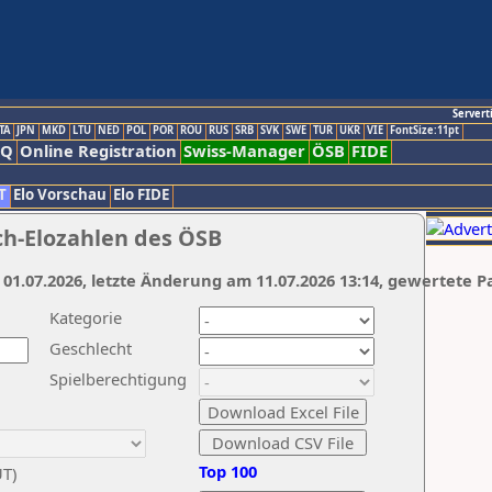
Servert
TA
JPN
MKD
LTU
NED
POL
POR
ROU
RUS
SRB
SVK
SWE
TUR
UKR
VIE
FontSize:11pt
AQ
Online Registration
Swiss-Manager
ÖSB
FIDE
T
Elo Vorschau
Elo FIDE
ch-Elozahlen des ÖSB
 01.07.2026, letzte Änderung am 11.07.2026 13:14, gewertete P
Kategorie
Geschlecht
Spielberechtigung
Top 100
UT)