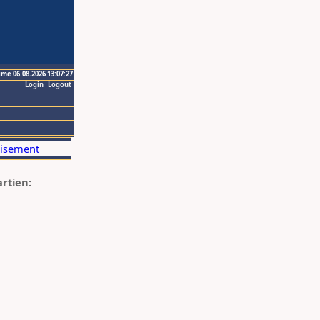
ime 06.08.2026 13:07:27
Login
Logout
artien: