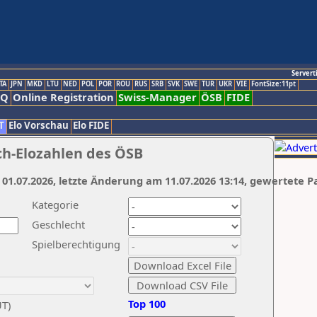
Servert
TA
JPN
MKD
LTU
NED
POL
POR
ROU
RUS
SRB
SVK
SWE
TUR
UKR
VIE
FontSize:11pt
AQ
Online Registration
Swiss-Manager
ÖSB
FIDE
T
Elo Vorschau
Elo FIDE
ch-Elozahlen des ÖSB
 01.07.2026, letzte Änderung am 11.07.2026 13:14, gewertete P
Kategorie
Geschlecht
Spielberechtigung
Top 100
UT)