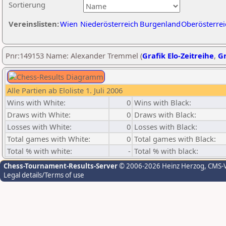
Sortierung
Vereinslisten:
Wien
Niederösterreich
Burgenland
Oberösterrei
Pnr:149153 Name: Alexander Tremmel (
Grafik Elo-Zeitreihe
,
Gr
Alle Partien ab Eloliste 1. Juli 2006
Wins with White:
0
Wins with Black:
Draws with White:
0
Draws with Black:
Losses with White:
0
Losses with Black:
Total games with White:
0
Total games with Black:
Total % with white:
-
Total % with black:
Chess-Tournament-Results-Server
© 2006-2026 Heinz Herzog
, CMS-
Legal details/Terms of use