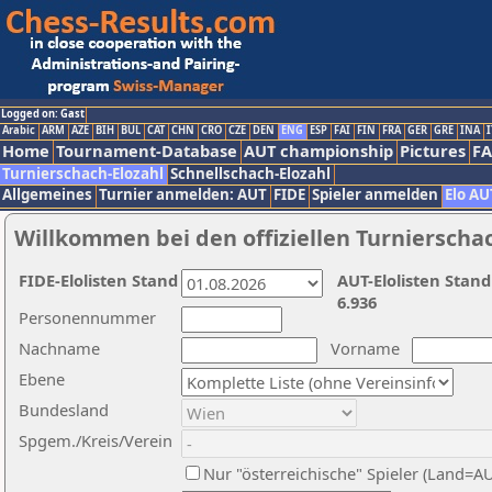
Logged on: Gast
Arabic
ARM
AZE
BIH
BUL
CAT
CHN
CRO
CZE
DEN
ENG
ESP
FAI
FIN
FRA
GER
GRE
INA
I
Home
Tournament-Database
AUT championship
Pictures
F
Turnierschach-Elozahl
Schnellschach-Elozahl
Allgemeines
Turnier anmelden: AUT
FIDE
Spieler anmelden
Elo AU
Willkommen bei den offiziellen Turnierscha
FIDE-Elolisten Stand
AUT-Elolisten Stand
6.936
Personennummer
Nachname
Vorname
Ebene
Bundesland
Spgem./Kreis/Verein
Nur "österreichische" Spieler (Land=A