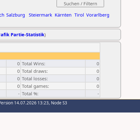
ch
Salzburg
Steiermark
Kärnten
Tirol
Vorarlberg
afik Partie-Statistik
)
0
Total Wins:
0
0
Total draws:
0
0
Total losses:
0
0
Total games:
0
-
Total %:
-
Version 14.07.2026 13:23, Node S3