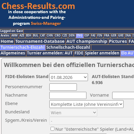
Logged on: Gast
Arabic
ARM
AZE
BIH
BUL
CAT
CHN
CRO
CZE
DEN
ENG
ESP
FAI
FIN
FRA
GER
GRE
INA
I
Home
Tournament-Database
AUT championship
Pictures
F
Turnierschach-Elozahl
Schnellschach-Elozahl
Allgemeines
Turnier anmelden: AUT
FIDE
Spieler anmelden
Elo AU
Willkommen bei den offiziellen Turnierscha
FIDE-Elolisten Stand
AUT-Elolisten Stand
6.936
Personennummer
Nachname
Vorname
Ebene
Bundesland
Spgem./Kreis/Verein
Nur "österreichische" Spieler (Land=A