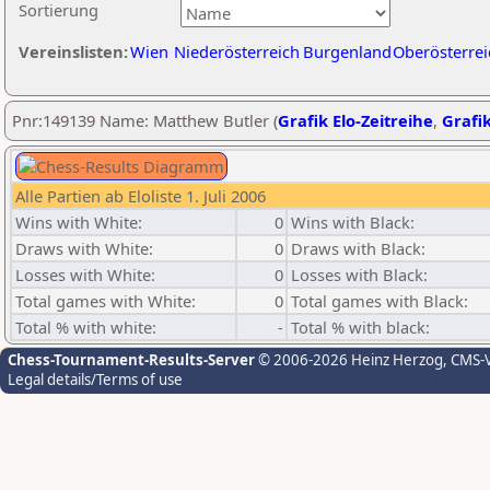
Sortierung
Vereinslisten:
Wien
Niederösterreich
Burgenland
Oberösterrei
Pnr:149139 Name: Matthew Butler (
Grafik Elo-Zeitreihe
,
Grafik
Alle Partien ab Eloliste 1. Juli 2006
Wins with White:
0
Wins with Black:
Draws with White:
0
Draws with Black:
Losses with White:
0
Losses with Black:
Total games with White:
0
Total games with Black:
Total % with white:
-
Total % with black:
Chess-Tournament-Results-Server
© 2006-2026 Heinz Herzog
, CMS-
Legal details/Terms of use