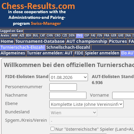
Logged on: Gast
Arabic
ARM
AZE
BIH
BUL
CAT
CHN
CRO
CZE
DEN
ENG
ESP
FAI
FIN
FRA
GER
GRE
INA
I
Home
Tournament-Database
AUT championship
Pictures
F
Turnierschach-Elozahl
Schnellschach-Elozahl
Allgemeines
Turnier anmelden: AUT
FIDE
Spieler anmelden
Elo AU
Willkommen bei den offiziellen Turnierscha
FIDE-Elolisten Stand
AUT-Elolisten Stand
6.936
Personennummer
Nachname
Vorname
Ebene
Bundesland
Spgem./Kreis/Verein
Nur "österreichische" Spieler (Land=A