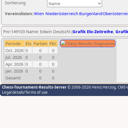
Sortierung
Vereinslisten:
Wien
Niederösterreich
Burgenland
Oberösterrei
Pnr:149103 Name: Edwin Deutschl (
Grafik Elo-Zeitreihe
,
Grafik
Periode
Elo
Partien
Pkt.
Oct. 2026
0
0
0
Jul. 2026
0
0
0
Apr. 2026
0
0
0
Jan. 2026
0
0
0
Gesamt
0
0
Chess-Tournament-Results-Server
© 2006-2026 Heinz Herzog
, CMS-
Legal details/Terms of use