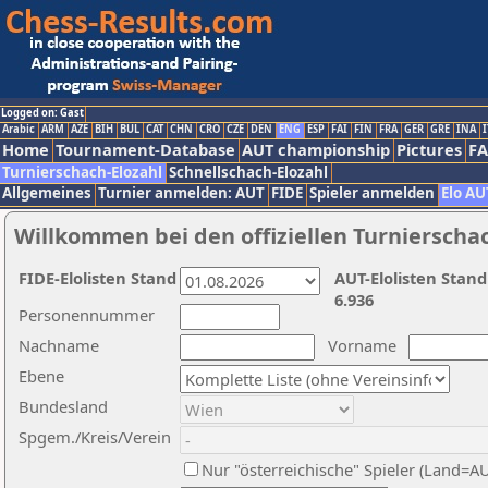
Logged on: Gast
Arabic
ARM
AZE
BIH
BUL
CAT
CHN
CRO
CZE
DEN
ENG
ESP
FAI
FIN
FRA
GER
GRE
INA
I
Home
Tournament-Database
AUT championship
Pictures
F
Turnierschach-Elozahl
Schnellschach-Elozahl
Allgemeines
Turnier anmelden: AUT
FIDE
Spieler anmelden
Elo AU
Willkommen bei den offiziellen Turnierscha
FIDE-Elolisten Stand
AUT-Elolisten Stand
6.936
Personennummer
Nachname
Vorname
Ebene
Bundesland
Spgem./Kreis/Verein
Nur "österreichische" Spieler (Land=A