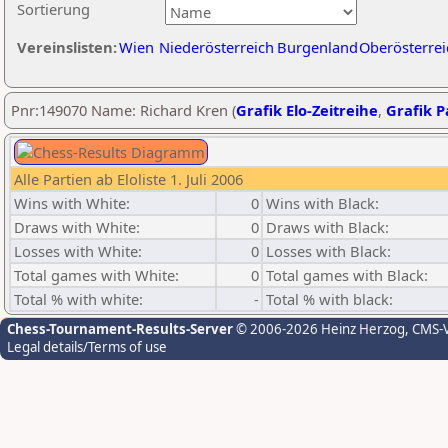
Sortierung
Vereinslisten:
Wien
Niederösterreich
Burgenland
Oberösterrei
Pnr:149070 Name: Richard Kren (
Grafik Elo-Zeitreihe
,
Grafik Pa
Alle Partien ab Eloliste 1. Juli 2006
Wins with White:
0
Wins with Black:
Draws with White:
0
Draws with Black:
Losses with White:
0
Losses with Black:
Total games with White:
0
Total games with Black:
Total % with white:
-
Total % with black:
Chess-Tournament-Results-Server
© 2006-2026 Heinz Herzog
, CMS-
Legal details/Terms of use