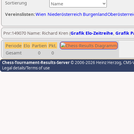
Sortierung
Vereinslisten:
Wien
Niederösterreich
Burgenland
Oberösterrei
Pnr:149070 Name: Richard Kren (
Grafik Elo-Zeitreihe
,
Grafik Pa
Periode
Elo
Partien
Pkt.
Gesamt
0
0
Chess-Tournament-Results-Server
© 2006-2026 Heinz Herzog
, CMS-
Legal details/Terms of use