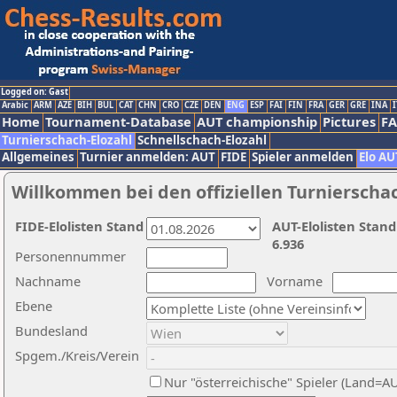
Logged on: Gast
Arabic
ARM
AZE
BIH
BUL
CAT
CHN
CRO
CZE
DEN
ENG
ESP
FAI
FIN
FRA
GER
GRE
INA
I
Home
Tournament-Database
AUT championship
Pictures
F
Turnierschach-Elozahl
Schnellschach-Elozahl
Allgemeines
Turnier anmelden: AUT
FIDE
Spieler anmelden
Elo AU
Willkommen bei den offiziellen Turnierscha
FIDE-Elolisten Stand
AUT-Elolisten Stand
6.936
Personennummer
Nachname
Vorname
Ebene
Bundesland
Spgem./Kreis/Verein
Nur "österreichische" Spieler (Land=A