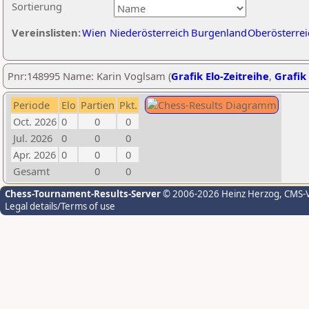
Sortierung
Vereinslisten:
Wien
Niederösterreich
Burgenland
Oberösterrei
Pnr:148995 Name: Karin Voglsam (
Grafik Elo-Zeitreihe
,
Grafik 
Periode
Elo
Partien
Pkt.
Oct. 2026
0
0
0
Jul. 2026
0
0
0
Apr. 2026
0
0
0
Gesamt
0
0
Chess-Tournament-Results-Server
© 2006-2026 Heinz Herzog
, CMS-
Legal details/Terms of use