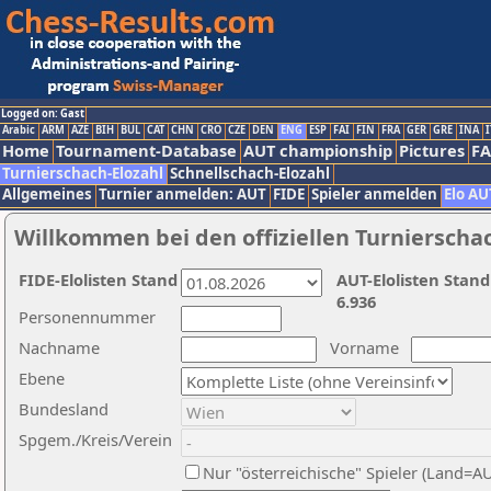
Logged on: Gast
Arabic
ARM
AZE
BIH
BUL
CAT
CHN
CRO
CZE
DEN
ENG
ESP
FAI
FIN
FRA
GER
GRE
INA
I
Home
Tournament-Database
AUT championship
Pictures
F
Turnierschach-Elozahl
Schnellschach-Elozahl
Allgemeines
Turnier anmelden: AUT
FIDE
Spieler anmelden
Elo AU
Willkommen bei den offiziellen Turnierscha
FIDE-Elolisten Stand
AUT-Elolisten Stand
6.936
Personennummer
Nachname
Vorname
Ebene
Bundesland
Spgem./Kreis/Verein
Nur "österreichische" Spieler (Land=A