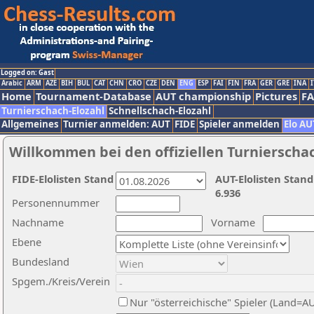
Logged on: Gast
Arabic
ARM
AZE
BIH
BUL
CAT
CHN
CRO
CZE
DEN
ENG
ESP
FAI
FIN
FRA
GER
GRE
INA
I
Home
Tournament-Database
AUT championship
Pictures
F
Turnierschach-Elozahl
Schnellschach-Elozahl
Allgemeines
Turnier anmelden: AUT
FIDE
Spieler anmelden
Elo AU
Willkommen bei den offiziellen Turnierscha
FIDE-Elolisten Stand
AUT-Elolisten Stand
6.936
Personennummer
Nachname
Vorname
Ebene
Bundesland
Spgem./Kreis/Verein
Nur "österreichische" Spieler (Land=A