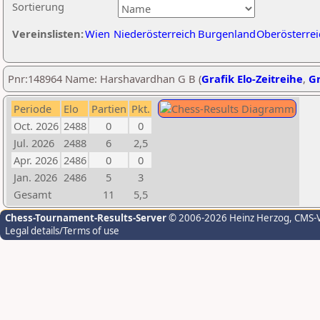
Sortierung
Vereinslisten:
Wien
Niederösterreich
Burgenland
Oberösterrei
Pnr:148964 Name: Harshavardhan G B (
Grafik Elo-Zeitreihe
,
Gr
Periode
Elo
Partien
Pkt.
Oct. 2026
2488
0
0
Jul. 2026
2488
6
2,5
Apr. 2026
2486
0
0
Jan. 2026
2486
5
3
Gesamt
11
5,5
Chess-Tournament-Results-Server
© 2006-2026 Heinz Herzog
, CMS-
Legal details/Terms of use