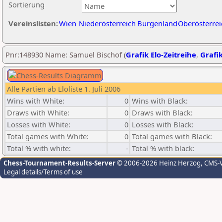
Sortierung
Vereinslisten:
Wien
Niederösterreich
Burgenland
Oberösterrei
Pnr:148930 Name: Samuel Bischof (
Grafik Elo-Zeitreihe
,
Grafik
Alle Partien ab Eloliste 1. Juli 2006
Wins with White:
0
Wins with Black:
Draws with White:
0
Draws with Black:
Losses with White:
0
Losses with Black:
Total games with White:
0
Total games with Black:
Total % with white:
-
Total % with black:
Chess-Tournament-Results-Server
© 2006-2026 Heinz Herzog
, CMS-
Legal details/Terms of use