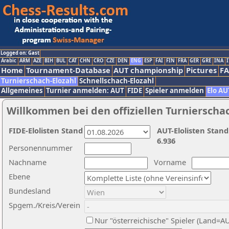
Logged on: Gast
Arabic
ARM
AZE
BIH
BUL
CAT
CHN
CRO
CZE
DEN
ENG
ESP
FAI
FIN
FRA
GER
GRE
INA
I
Home
Tournament-Database
AUT championship
Pictures
F
Turnierschach-Elozahl
Schnellschach-Elozahl
Allgemeines
Turnier anmelden: AUT
FIDE
Spieler anmelden
Elo AU
Willkommen bei den offiziellen Turnierscha
FIDE-Elolisten Stand
AUT-Elolisten Stand
6.936
Personennummer
Nachname
Vorname
Ebene
Bundesland
Spgem./Kreis/Verein
Nur "österreichische" Spieler (Land=A