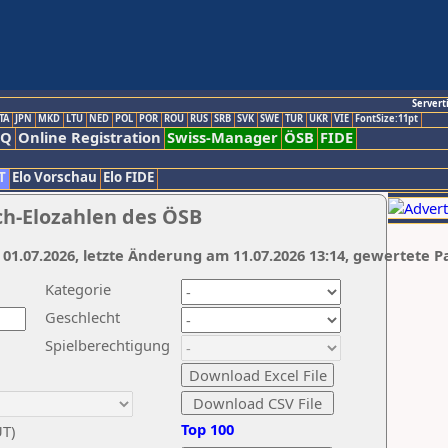
Servert
TA
JPN
MKD
LTU
NED
POL
POR
ROU
RUS
SRB
SVK
SWE
TUR
UKR
VIE
FontSize:11pt
AQ
Online Registration
Swiss-Manager
ÖSB
FIDE
T
Elo Vorschau
Elo FIDE
ch-Elozahlen des ÖSB
 01.07.2026, letzte Änderung am 11.07.2026 13:14, gewertete P
Kategorie
Geschlecht
Spielberechtigung
Top 100
UT)