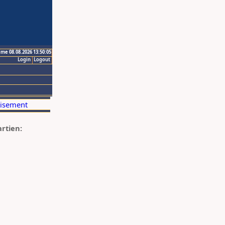
ime 08.08.2026 13:50:05
Login
Logout
artien: