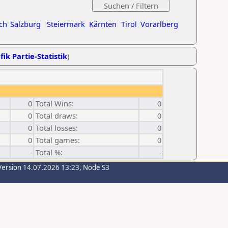
ch
Salzburg
Steiermark
Kärnten
Tirol
Vorarlberg
fik Partie-Statistik
)
0
Total Wins:
0
0
Total draws:
0
0
Total losses:
0
0
Total games:
0
-
Total %:
-
Version 14.07.2026 13:23, Node S3