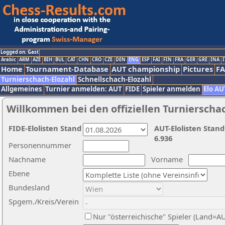
Logged on: Gast
Arabic
ARM
AZE
BIH
BUL
CAT
CHN
CRO
CZE
DEN
ENG
ESP
FAI
FIN
FRA
GER
GRE
INA
I
Home
Tournament-Database
AUT championship
Pictures
F
Turnierschach-Elozahl
Schnellschach-Elozahl
Allgemeines
Turnier anmelden: AUT
FIDE
Spieler anmelden
Elo AU
Willkommen bei den offiziellen Turnierscha
FIDE-Elolisten Stand
AUT-Elolisten Stand
6.936
Personennummer
Nachname
Vorname
Ebene
Bundesland
Spgem./Kreis/Verein
Nur "österreichische" Spieler (Land=A