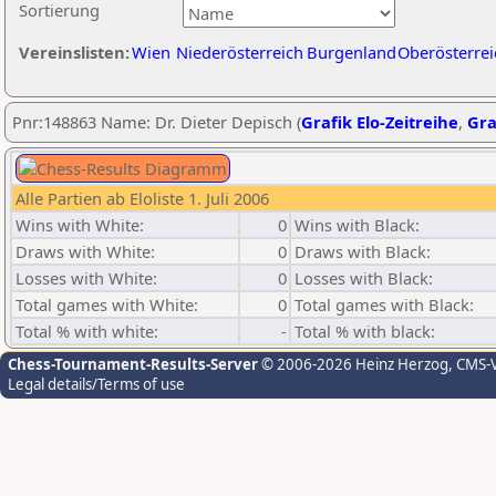
Sortierung
Vereinslisten:
Wien
Niederösterreich
Burgenland
Oberösterrei
Pnr:148863 Name: Dr. Dieter Depisch (
Grafik Elo-Zeitreihe
,
Gra
Alle Partien ab Eloliste 1. Juli 2006
Wins with White:
0
Wins with Black:
Draws with White:
0
Draws with Black:
Losses with White:
0
Losses with Black:
Total games with White:
0
Total games with Black:
Total % with white:
-
Total % with black:
Chess-Tournament-Results-Server
© 2006-2026 Heinz Herzog
, CMS-
Legal details/Terms of use