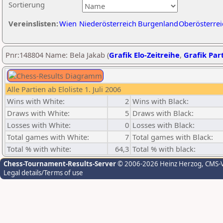
Sortierung
Vereinslisten:
Wien
Niederösterreich
Burgenland
Oberösterrei
Pnr:148804 Name: Bela Jakab (
Grafik Elo-Zeitreihe
,
Grafik Part
Alle Partien ab Eloliste 1. Juli 2006
Wins with White:
2
Wins with Black:
Draws with White:
5
Draws with Black:
Losses with White:
0
Losses with Black:
Total games with White:
7
Total games with Black:
Total % with white:
64,3
Total % with black:
Chess-Tournament-Results-Server
© 2006-2026 Heinz Herzog
, CMS-
Legal details/Terms of use