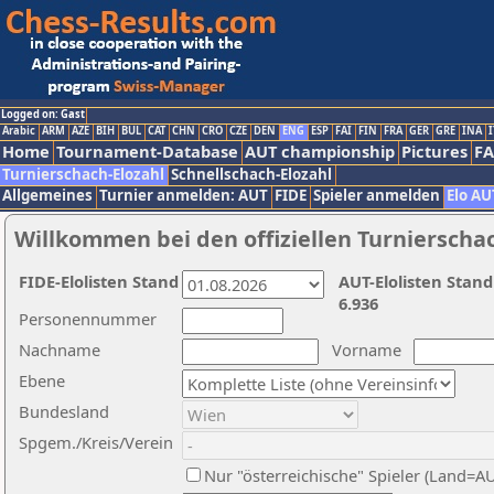
Logged on: Gast
Arabic
ARM
AZE
BIH
BUL
CAT
CHN
CRO
CZE
DEN
ENG
ESP
FAI
FIN
FRA
GER
GRE
INA
I
Home
Tournament-Database
AUT championship
Pictures
F
Turnierschach-Elozahl
Schnellschach-Elozahl
Allgemeines
Turnier anmelden: AUT
FIDE
Spieler anmelden
Elo AU
Willkommen bei den offiziellen Turnierscha
FIDE-Elolisten Stand
AUT-Elolisten Stand
6.936
Personennummer
Nachname
Vorname
Ebene
Bundesland
Spgem./Kreis/Verein
Nur "österreichische" Spieler (Land=A