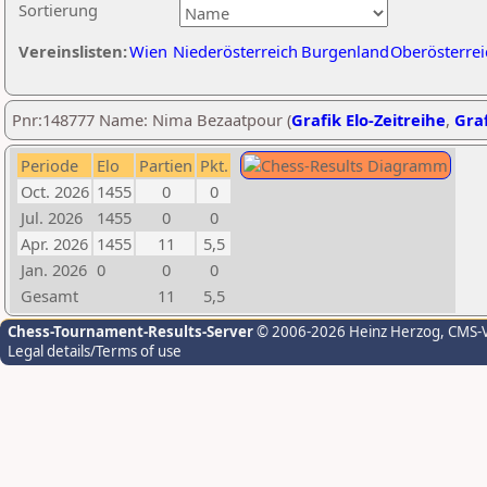
Sortierung
Vereinslisten:
Wien
Niederösterreich
Burgenland
Oberösterrei
Pnr:148777 Name: Nima Bezaatpour (
Grafik Elo-Zeitreihe
,
Graf
Periode
Elo
Partien
Pkt.
Oct. 2026
1455
0
0
Jul. 2026
1455
0
0
Apr. 2026
1455
11
5,5
Jan. 2026
0
0
0
Gesamt
11
5,5
Chess-Tournament-Results-Server
© 2006-2026 Heinz Herzog
, CMS-
Legal details/Terms of use