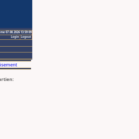
ime 07.08.2026 13:59:09
Login
Logout
artien: