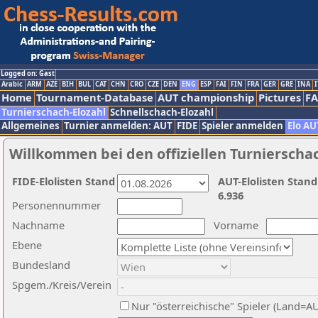
Logged on: Gast
Arabic
ARM
AZE
BIH
BUL
CAT
CHN
CRO
CZE
DEN
ENG
ESP
FAI
FIN
FRA
GER
GRE
INA
I
Home
Tournament-Database
AUT championship
Pictures
F
Turnierschach-Elozahl
Schnellschach-Elozahl
Allgemeines
Turnier anmelden: AUT
FIDE
Spieler anmelden
Elo AU
Willkommen bei den offiziellen Turnierscha
FIDE-Elolisten Stand
AUT-Elolisten Stand
6.936
Personennummer
Nachname
Vorname
Ebene
Bundesland
Spgem./Kreis/Verein
Nur "österreichische" Spieler (Land=A