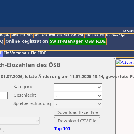
Servert
TA
JPN
MKD
LTU
NED
POL
POR
ROU
RUS
SRB
SVK
SWE
TUR
UKR
VIE
FontSize:11pt
AQ
Online Registration
Swiss-Manager
ÖSB
FIDE
T
Elo Vorschau
Elo FIDE
ch-Elozahlen des ÖSB
 01.07.2026, letzte Änderung am 11.07.2026 13:14, gewertete P
Kategorie
Geschlecht
Spielberechtigung
Top 100
UT)