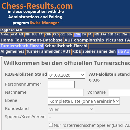
Logged on: Gast
Arabic
ARM
AZE
BIH
BUL
CAT
CHN
CRO
CZE
DEN
ENG
ESP
FAI
FIN
FRA
GER
GRE
INA
I
Home
Tournament-Database
AUT championship
Pictures
F
Turnierschach-Elozahl
Schnellschach-Elozahl
Allgemeines
Turnier anmelden: AUT
FIDE
Spieler anmelden
Elo AU
Willkommen bei den offiziellen Turnierscha
FIDE-Elolisten Stand
AUT-Elolisten Stand
6.936
Personennummer
Nachname
Vorname
Ebene
Bundesland
Spgem./Kreis/Verein
Nur "österreichische" Spieler (Land=A