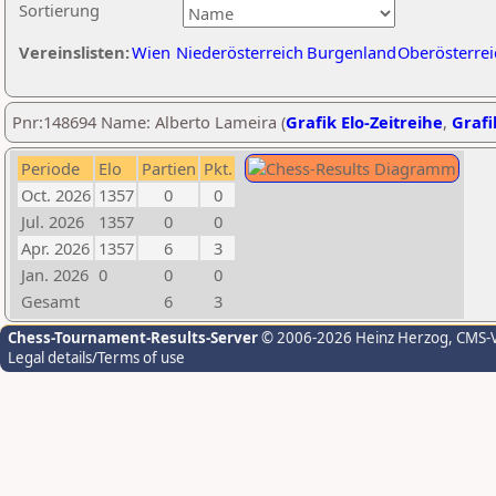
Sortierung
Vereinslisten:
Wien
Niederösterreich
Burgenland
Oberösterrei
Pnr:148694 Name: Alberto Lameira (
Grafik Elo-Zeitreihe
,
Grafi
Periode
Elo
Partien
Pkt.
Oct. 2026
1357
0
0
Jul. 2026
1357
0
0
Apr. 2026
1357
6
3
Jan. 2026
0
0
0
Gesamt
6
3
Chess-Tournament-Results-Server
© 2006-2026 Heinz Herzog
, CMS-
Legal details/Terms of use