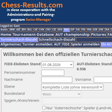
Logged on: Gast
Arabic
ARM
AZE
BIH
BUL
CAT
CHN
CRO
CZE
DEN
ENG
ESP
FAI
FIN
FRA
GER
GRE
INA
I
Home
Tournament-Database
AUT championship
Pictures
F
Turnierschach-Elozahl
Schnellschach-Elozahl
Allgemeines
Turnier anmelden: AUT
FIDE
Spieler anmelden
Elo AU
Willkommen bei den offiziellen Turnierscha
FIDE-Elolisten Stand
AUT-Elolisten Stand
6.936
Personennummer
Nachname
Vorname
Ebene
Bundesland
Spgem./Kreis/Verein
Nur "österreichische" Spieler (Land=A