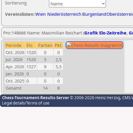
Sortierung
Vereinslisten:
Wien
Niederösterreich
Burgenland
Oberösterrei
Pnr:148666 Name: Maximilian Reichart (
Grafik Elo-Zeitreihe
,
Gr
Periode
Elo
Partien
Pkt.
Oct. 2026
1520
0
0
Jul. 2026
1520
5
2,5
Apr. 2026
1527
9
5,5
Jan. 2026
0
0
0
Oct. 2025
0
0
0
Gesamt
14
8
Chess-Tournament-Results-Server
© 2006-2026 Heinz Herzog
, CMS-
Legal details/Terms of use