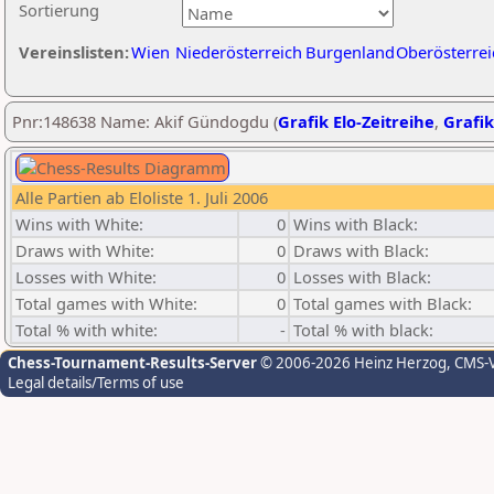
Sortierung
Vereinslisten:
Wien
Niederösterreich
Burgenland
Oberösterrei
Pnr:148638 Name: Akif Gündogdu (
Grafik Elo-Zeitreihe
,
Grafik
Alle Partien ab Eloliste 1. Juli 2006
Wins with White:
0
Wins with Black:
Draws with White:
0
Draws with Black:
Losses with White:
0
Losses with Black:
Total games with White:
0
Total games with Black:
Total % with white:
-
Total % with black:
Chess-Tournament-Results-Server
© 2006-2026 Heinz Herzog
, CMS-
Legal details/Terms of use