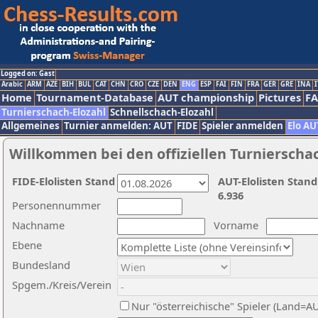
Logged on: Gast
Arabic
ARM
AZE
BIH
BUL
CAT
CHN
CRO
CZE
DEN
ENG
ESP
FAI
FIN
FRA
GER
GRE
INA
I
Home
Tournament-Database
AUT championship
Pictures
F
Turnierschach-Elozahl
Schnellschach-Elozahl
Allgemeines
Turnier anmelden: AUT
FIDE
Spieler anmelden
Elo AU
Willkommen bei den offiziellen Turnierscha
FIDE-Elolisten Stand
AUT-Elolisten Stand
6.936
Personennummer
Nachname
Vorname
Ebene
Bundesland
Spgem./Kreis/Verein
Nur "österreichische" Spieler (Land=A