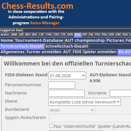
Logged on: Gast
Arabic
ARM
AZE
BIH
BUL
CAT
CHN
CRO
CZE
DEN
ENG
ESP
FAI
FIN
FRA
GER
GRE
INA
I
Home
Tournament-Database
AUT championship
Pictures
F
Turnierschach-Elozahl
Schnellschach-Elozahl
Allgemeines
Turnier anmelden: AUT
FIDE
Spieler anmelden
Elo AU
Willkommen bei den offiziellen Turnierscha
FIDE-Elolisten Stand
AUT-Elolisten Stand
6.936
Personennummer
Nachname
Vorname
Ebene
Bundesland
Spgem./Kreis/Verein
Nur "österreichische" Spieler (Land=A