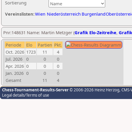
Sortierung
Vereinslisten:
Wien
Niederösterreich
Burgenland
Oberösterrei
Pnr:148631 Name: Martin Metzger (
Grafik Elo-Zeitreihe
,
Grafik
Periode
Elo
Partien
Pkt.
Oct. 2026
1723
11
4
Jul. 2026
0
0
0
Apr. 2026
0
0
0
Jan. 2026
0
0
0
Gesamt
11
4
Chess-Tournament-Results-Server
© 2006-2026 Heinz Herzog
, CMS-
Legal details/Terms of use