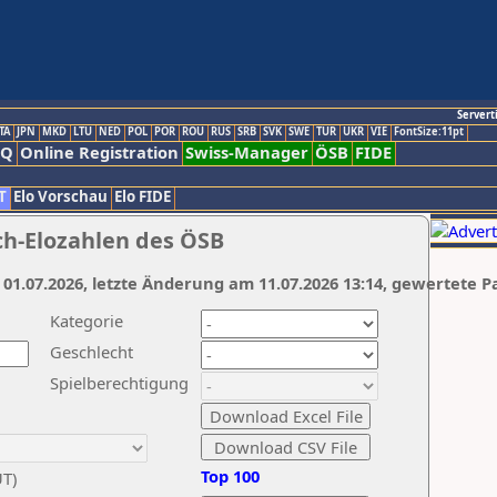
Servert
TA
JPN
MKD
LTU
NED
POL
POR
ROU
RUS
SRB
SVK
SWE
TUR
UKR
VIE
FontSize:11pt
AQ
Online Registration
Swiss-Manager
ÖSB
FIDE
T
Elo Vorschau
Elo FIDE
ch-Elozahlen des ÖSB
 01.07.2026, letzte Änderung am 11.07.2026 13:14, gewertete P
Kategorie
Geschlecht
Spielberechtigung
Top 100
UT)