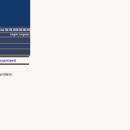
ime 06.08.2026 06:00:04
Login
Logout
artien: