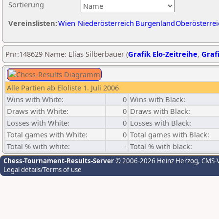
Sortierung
Vereinslisten:
Wien
Niederösterreich
Burgenland
Oberösterrei
Pnr:148629 Name: Elias Silberbauer (
Grafik Elo-Zeitreihe
,
Grafi
Alle Partien ab Eloliste 1. Juli 2006
Wins with White:
0
Wins with Black:
Draws with White:
0
Draws with Black:
Losses with White:
0
Losses with Black:
Total games with White:
0
Total games with Black:
Total % with white:
-
Total % with black:
Chess-Tournament-Results-Server
© 2006-2026 Heinz Herzog
, CMS-
Legal details/Terms of use