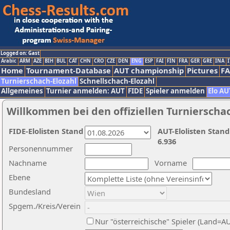
Logged on: Gast
Arabic
ARM
AZE
BIH
BUL
CAT
CHN
CRO
CZE
DEN
ENG
ESP
FAI
FIN
FRA
GER
GRE
INA
I
Home
Tournament-Database
AUT championship
Pictures
F
Turnierschach-Elozahl
Schnellschach-Elozahl
Allgemeines
Turnier anmelden: AUT
FIDE
Spieler anmelden
Elo AU
Willkommen bei den offiziellen Turnierscha
FIDE-Elolisten Stand
AUT-Elolisten Stand
6.936
Personennummer
Nachname
Vorname
Ebene
Bundesland
Spgem./Kreis/Verein
Nur "österreichische" Spieler (Land=A