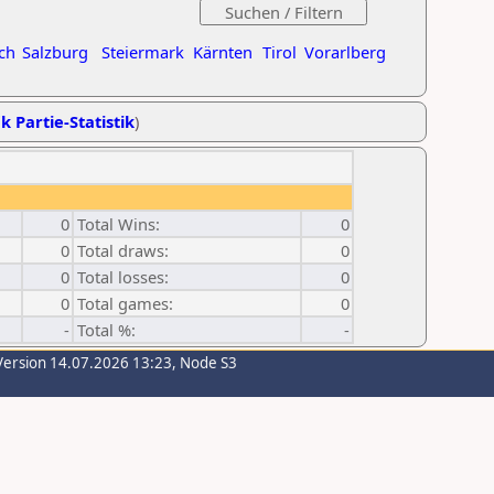
ch
Salzburg
Steiermark
Kärnten
Tirol
Vorarlberg
k Partie-Statistik
)
0
Total Wins:
0
0
Total draws:
0
0
Total losses:
0
0
Total games:
0
-
Total %:
-
Version 14.07.2026 13:23, Node S3