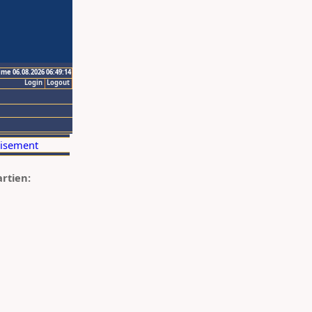
ime 06.08.2026 06:49:14
Login
Logout
artien: