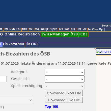
Servert
TA
JPN
MKD
LTU
NED
POL
POR
ROU
RUS
SRB
SVK
SWE
TUR
UKR
VIE
FontSize:11pt
AQ
Online Registration
Swiss-Manager
ÖSB
FIDE
T
Elo Vorschau
Elo FIDE
ch-Elozahlen des ÖSB
 01.07.2026, letzte Änderung am 11.07.2026 13:14, gewertete P
Kategorie
Geschlecht
Spielberechtigung
Top 100
UT)