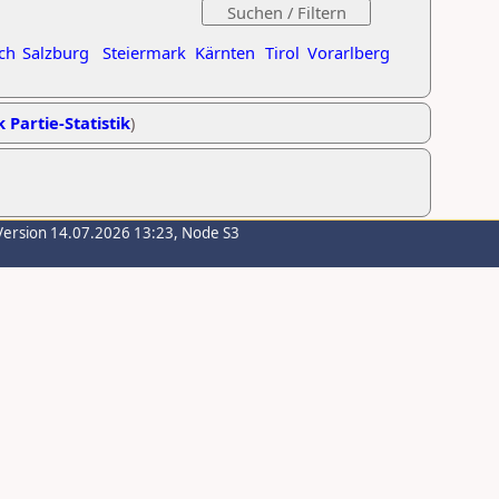
ch
Salzburg
Steiermark
Kärnten
Tirol
Vorarlberg
k Partie-Statistik
)
Version 14.07.2026 13:23, Node S3