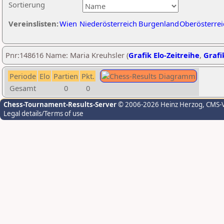
Sortierung
Vereinslisten:
Wien
Niederösterreich
Burgenland
Oberösterrei
Pnr:148616 Name: Maria Kreuhsler (
Grafik Elo-Zeitreihe
,
Grafi
Periode
Elo
Partien
Pkt.
Gesamt
0
0
Chess-Tournament-Results-Server
© 2006-2026 Heinz Herzog
, CMS-
Legal details/Terms of use