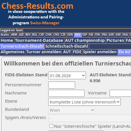
Logged on: Gast
Arabic
ARM
AZE
BIH
BUL
CAT
CHN
CRO
CZE
DEN
ENG
ESP
FAI
FIN
FRA
GER
GRE
INA
I
Home
Tournament-Database
AUT championship
Pictures
F
Turnierschach-Elozahl
Schnellschach-Elozahl
Allgemeines
Turnier anmelden: AUT
FIDE
Spieler anmelden
Elo AU
Willkommen bei den offiziellen Turnierscha
FIDE-Elolisten Stand
AUT-Elolisten Stand
6.936
Personennummer
Nachname
Vorname
Ebene
Bundesland
Spgem./Kreis/Verein
Nur "österreichische" Spieler (Land=A