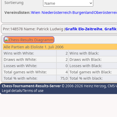
Sortierung
Vereinslisten:
Wien
Niederösterreich
Burgenland
Oberösterrei
Pnr:148578 Name: Patrick Ludwig (
Grafik Elo-Zeitreihe
,
Grafik
Alle Partien ab Eloliste 1. Juli 2006
Wins with White:
2
Wins with Black:
Draws with White:
2
Draws with Black:
Losses with White:
0
Losses with Black:
Total games with White:
4
Total games with Black:
Total % with white:
75,0
Total % with black:
Chess-Tournament-Results-Server
© 2006-2026 Heinz Herzog
, CMS-
Legal details/Terms of use