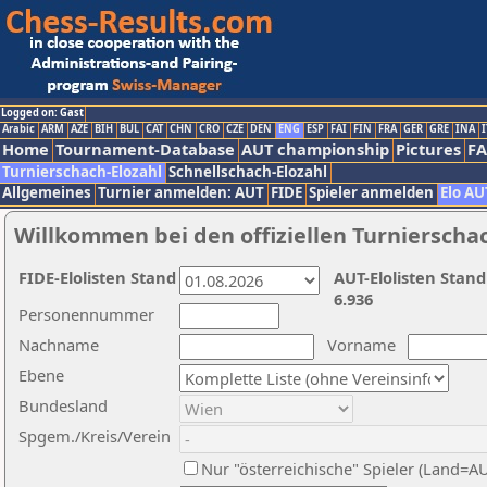
Logged on: Gast
Arabic
ARM
AZE
BIH
BUL
CAT
CHN
CRO
CZE
DEN
ENG
ESP
FAI
FIN
FRA
GER
GRE
INA
I
Home
Tournament-Database
AUT championship
Pictures
F
Turnierschach-Elozahl
Schnellschach-Elozahl
Allgemeines
Turnier anmelden: AUT
FIDE
Spieler anmelden
Elo AU
Willkommen bei den offiziellen Turnierscha
FIDE-Elolisten Stand
AUT-Elolisten Stand
6.936
Personennummer
Nachname
Vorname
Ebene
Bundesland
Spgem./Kreis/Verein
Nur "österreichische" Spieler (Land=A