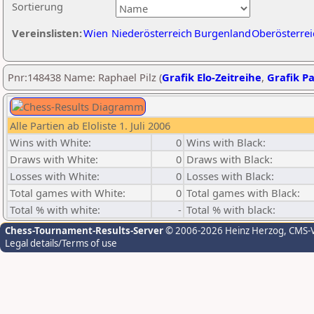
Sortierung
Vereinslisten:
Wien
Niederösterreich
Burgenland
Oberösterrei
Pnr:148438 Name: Raphael Pilz (
Grafik Elo-Zeitreihe
,
Grafik Pa
Alle Partien ab Eloliste 1. Juli 2006
Wins with White:
0
Wins with Black:
Draws with White:
0
Draws with Black:
Losses with White:
0
Losses with Black:
Total games with White:
0
Total games with Black:
Total % with white:
-
Total % with black:
Chess-Tournament-Results-Server
© 2006-2026 Heinz Herzog
, CMS-
Legal details/Terms of use