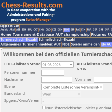
Logged on: Gast
Arabic
ARM
AZE
BIH
BUL
CAT
CHN
CRO
CZE
DEN
ENG
ESP
FAI
FIN
FRA
GER
GRE
INA
I
Home
Tournament-Database
AUT championship
Pictures
F
Turnierschach-Elozahl
Schnellschach-Elozahl
Allgemeines
Turnier anmelden: AUT
FIDE
Spieler anmelden
Elo AU
Willkommen bei den offiziellen Turnierscha
FIDE-Elolisten Stand
AUT-Elolisten Stand
6.936
Personennummer
Nachname
Vorname
Ebene
Bundesland
Spgem./Kreis/Verein
Nur "österreichische" Spieler (Land=A