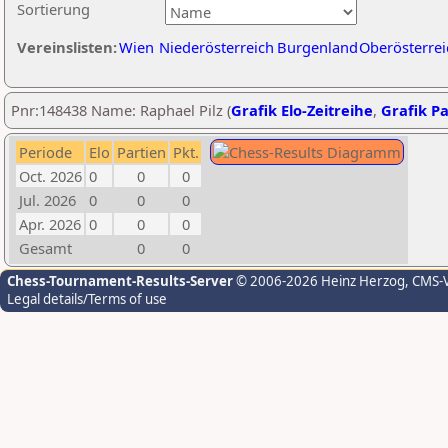
Sortierung
Vereinslisten:
Wien
Niederösterreich
Burgenland
Oberösterrei
Pnr:148438 Name: Raphael Pilz (
Grafik Elo-Zeitreihe
,
Grafik Pa
Periode
Elo
Partien
Pkt.
Oct. 2026
0
0
0
Jul. 2026
0
0
0
Apr. 2026
0
0
0
Gesamt
0
0
Chess-Tournament-Results-Server
© 2006-2026 Heinz Herzog
, CMS-
Legal details/Terms of use