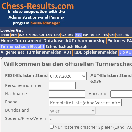
Logged on: Gast
Arabic
ARM
AZE
BIH
BUL
CAT
CHN
CRO
CZE
DEN
ENG
ESP
FAI
FIN
FRA
GER
GRE
INA
I
Home
Tournament-Database
AUT championship
Pictures
F
Turnierschach-Elozahl
Schnellschach-Elozahl
Allgemeines
Turnier anmelden: AUT
FIDE
Spieler anmelden
Elo AU
Willkommen bei den offiziellen Turnierscha
FIDE-Elolisten Stand
AUT-Elolisten Stand
6.936
Personennummer
Nachname
Vorname
Ebene
Bundesland
Spgem./Kreis/Verein
Nur "österreichische" Spieler (Land=A