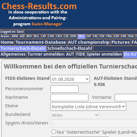
Logged on: Gast
Arabic
ARM
AZE
BIH
BUL
CAT
CHN
CRO
CZE
DEN
ENG
ESP
FAI
FIN
FRA
GER
GRE
INA
I
Home
Tournament-Database
AUT championship
Pictures
F
Turnierschach-Elozahl
Schnellschach-Elozahl
Allgemeines
Turnier anmelden: AUT
FIDE
Spieler anmelden
Elo AU
Willkommen bei den offiziellen Turnierscha
FIDE-Elolisten Stand
AUT-Elolisten Stand
6.936
Personennummer
Nachname
Vorname
Ebene
Bundesland
Spgem./Kreis/Verein
Nur "österreichische" Spieler (Land=A