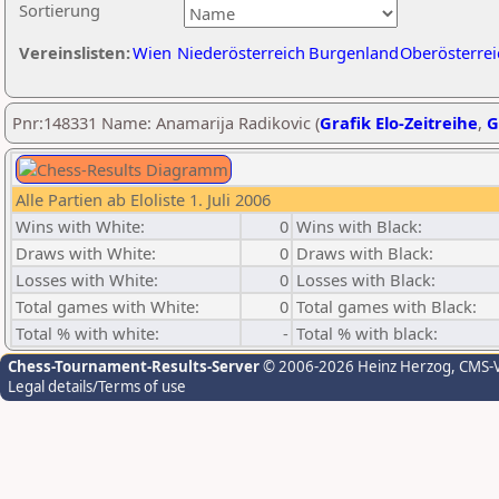
Sortierung
Vereinslisten:
Wien
Niederösterreich
Burgenland
Oberösterrei
Pnr:148331 Name: Anamarija Radikovic (
Grafik Elo-Zeitreihe
,
G
Alle Partien ab Eloliste 1. Juli 2006
Wins with White:
0
Wins with Black:
Draws with White:
0
Draws with Black:
Losses with White:
0
Losses with Black:
Total games with White:
0
Total games with Black:
Total % with white:
-
Total % with black:
Chess-Tournament-Results-Server
© 2006-2026 Heinz Herzog
, CMS-
Legal details/Terms of use