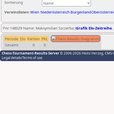
Sortierung
Vereinslisten:
Wien
Niederösterreich
Burgenland
Oberösterrei
Pnr:148029 Name: Maksymilian Szczerba (
Grafik Elo-Zeitreihe
,
Periode
Elo
Partien
Pkt.
Gesamt
0
0
Chess-Tournament-Results-Server
© 2006-2026 Heinz Herzog
, CMS-
Legal details/Terms of use