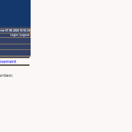
ime 07.08.2026 10:55:24
Login
Logout
artien: