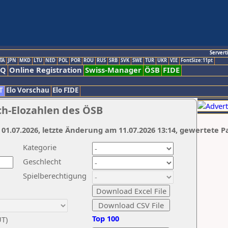
Servert
TA
JPN
MKD
LTU
NED
POL
POR
ROU
RUS
SRB
SVK
SWE
TUR
UKR
VIE
FontSize:11pt
AQ
Online Registration
Swiss-Manager
ÖSB
FIDE
T
Elo Vorschau
Elo FIDE
ch-Elozahlen des ÖSB
 01.07.2026, letzte Änderung am 11.07.2026 13:14, gewertete P
Kategorie
Geschlecht
Spielberechtigung
Top 100
UT)