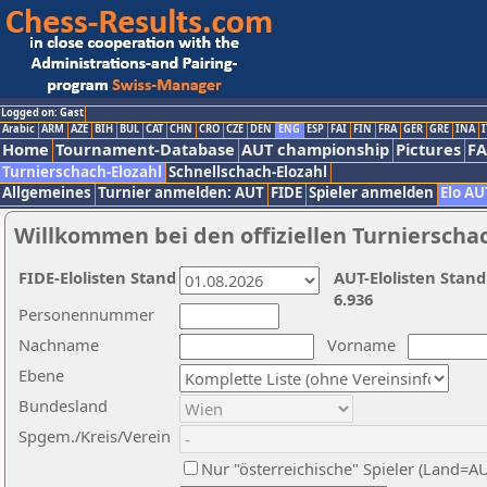
Logged on: Gast
Arabic
ARM
AZE
BIH
BUL
CAT
CHN
CRO
CZE
DEN
ENG
ESP
FAI
FIN
FRA
GER
GRE
INA
I
Home
Tournament-Database
AUT championship
Pictures
F
Turnierschach-Elozahl
Schnellschach-Elozahl
Allgemeines
Turnier anmelden: AUT
FIDE
Spieler anmelden
Elo AU
Willkommen bei den offiziellen Turnierscha
FIDE-Elolisten Stand
AUT-Elolisten Stand
6.936
Personennummer
Nachname
Vorname
Ebene
Bundesland
Spgem./Kreis/Verein
Nur "österreichische" Spieler (Land=A