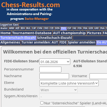
Logged on: Gast
Arabic
ARM
AZE
BIH
BUL
CAT
CHN
CRO
CZE
DEN
ENG
ESP
FAI
FIN
FRA
GER
GRE
INA
I
Home
Tournament-Database
AUT championship
Pictures
F
Turnierschach-Elozahl
Schnellschach-Elozahl
Allgemeines
Turnier anmelden: AUT
FIDE
Spieler anmelden
Elo AU
Willkommen bei den offiziellen Turnierscha
FIDE-Elolisten Stand
AUT-Elolisten Stand
6.936
Personennummer
Nachname
Vorname
Ebene
Bundesland
Spgem./Kreis/Verein
Nur "österreichische" Spieler (Land=A