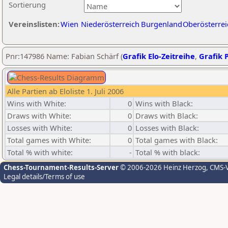
Sortierung
Vereinslisten:
Wien
Niederösterreich
Burgenland
Oberösterrei
Pnr:147986 Name: Fabian Schärf (
Grafik Elo-Zeitreihe
,
Grafik P
Alle Partien ab Eloliste 1. Juli 2006
Wins with White:
0
Wins with Black:
Draws with White:
0
Draws with Black:
Losses with White:
0
Losses with Black:
Total games with White:
0
Total games with Black:
Total % with white:
-
Total % with black:
Chess-Tournament-Results-Server
© 2006-2026 Heinz Herzog
, CMS-
Legal details/Terms of use