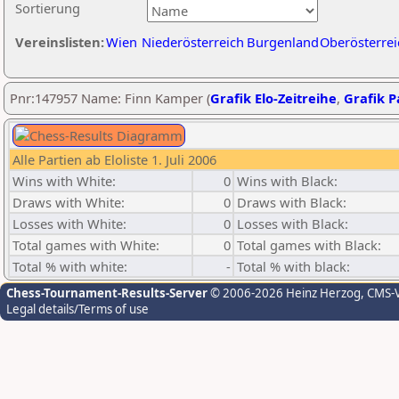
Sortierung
Vereinslisten:
Wien
Niederösterreich
Burgenland
Oberösterrei
Pnr:147957 Name: Finn Kamper (
Grafik Elo-Zeitreihe
,
Grafik Pa
Alle Partien ab Eloliste 1. Juli 2006
Wins with White:
0
Wins with Black:
Draws with White:
0
Draws with Black:
Losses with White:
0
Losses with Black:
Total games with White:
0
Total games with Black:
Total % with white:
-
Total % with black:
Chess-Tournament-Results-Server
© 2006-2026 Heinz Herzog
, CMS-
Legal details/Terms of use