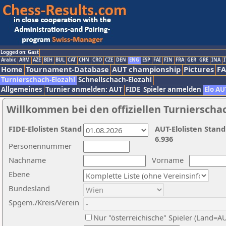
Logged on: Gast
Arabic
ARM
AZE
BIH
BUL
CAT
CHN
CRO
CZE
DEN
ENG
ESP
FAI
FIN
FRA
GER
GRE
INA
I
Home
Tournament-Database
AUT championship
Pictures
F
Turnierschach-Elozahl
Schnellschach-Elozahl
Allgemeines
Turnier anmelden: AUT
FIDE
Spieler anmelden
Elo AU
Willkommen bei den offiziellen Turnierscha
FIDE-Elolisten Stand
AUT-Elolisten Stand
6.936
Personennummer
Nachname
Vorname
Ebene
Bundesland
Spgem./Kreis/Verein
Nur "österreichische" Spieler (Land=A