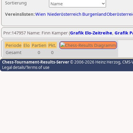
Sortierung
Vereinslisten:
Wien
Niederösterreich
Burgenland
Oberösterrei
Pnr:147957 Name: Finn Kamper (
Grafik Elo-Zeitreihe
,
Grafik Pa
Periode
Elo
Partien
Pkt.
Gesamt
0
0
Chess-Tournament-Results-Server
© 2006-2026 Heinz Herzog
, CMS-
Legal details/Terms of use