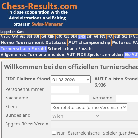
Logged on: Gast
Arabic
ARM
AZE
BIH
BUL
CAT
CHN
CRO
CZE
DEN
ENG
ESP
FAI
FIN
FRA
GER
GRE
INA
I
Home
Tournament-Database
AUT championship
Pictures
F
Turnierschach-Elozahl
Schnellschach-Elozahl
Allgemeines
Turnier anmelden: AUT
FIDE
Spieler anmelden
Elo AU
Willkommen bei den offiziellen Turnierscha
FIDE-Elolisten Stand
AUT-Elolisten Stand
6.936
Personennummer
Nachname
Vorname
Ebene
Bundesland
Spgem./Kreis/Verein
Nur "österreichische" Spieler (Land=A