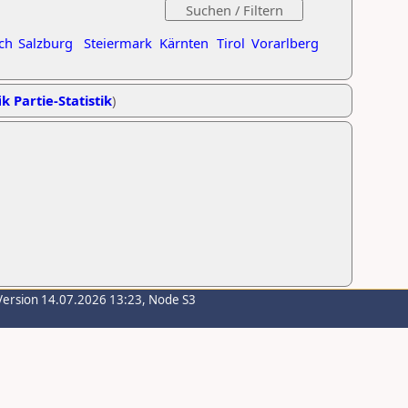
ch
Salzburg
Steiermark
Kärnten
Tirol
Vorarlberg
k Partie-Statistik
)
Version 14.07.2026 13:23, Node S3