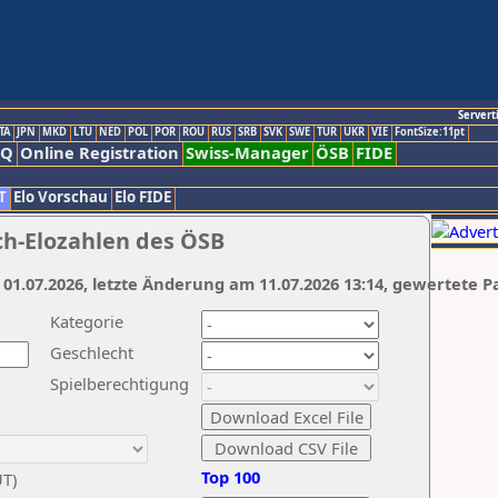
Servert
TA
JPN
MKD
LTU
NED
POL
POR
ROU
RUS
SRB
SVK
SWE
TUR
UKR
VIE
FontSize:11pt
AQ
Online Registration
Swiss-Manager
ÖSB
FIDE
T
Elo Vorschau
Elo FIDE
ch-Elozahlen des ÖSB
 01.07.2026, letzte Änderung am 11.07.2026 13:14, gewertete P
Kategorie
Geschlecht
Spielberechtigung
Top 100
UT)