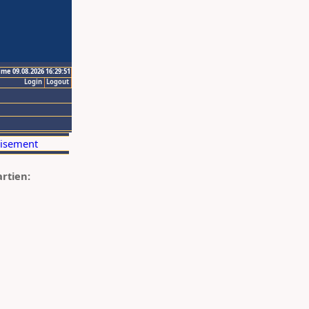
ime 09.08.2026 16:29:51
Login
Logout
artien: