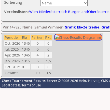
Sortierung
Vereinslisten:
Wien
Niederösterreich
Burgenland
Oberösterrei
Pnr:147825 Name: Samuel Wimmer (
Grafik Elo-Zeitreihe
,
Grafi
Periode
Elo
Partien
Pkt.
Oct. 2026
1346
0
0
Jul. 2026
1346
0
0
Apr. 2026
1346
4
2
Jan. 2026
1315
6
1,5
Oct. 2025
0
0
0
Gesamt
10
3,5
Chess-Tournament-Results-Server
© 2006-2026 Heinz Herzog
, CMS-
Legal details/Terms of use