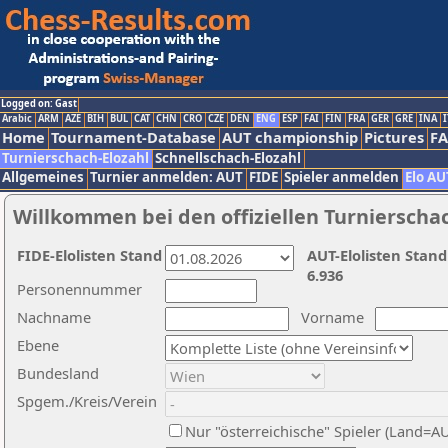
Logged on: Gast
Arabic
ARM
AZE
BIH
BUL
CAT
CHN
CRO
CZE
DEN
ENG
ESP
FAI
FIN
FRA
GER
GRE
INA
I
Home
Tournament-Database
AUT championship
Pictures
F
Turnierschach-Elozahl
Schnellschach-Elozahl
Allgemeines
Turnier anmelden: AUT
FIDE
Spieler anmelden
Elo AU
Willkommen bei den offiziellen Turnierscha
FIDE-Elolisten Stand
AUT-Elolisten Stand
6.936
Personennummer
Nachname
Vorname
Ebene
Bundesland
Spgem./Kreis/Verein
Nur "österreichische" Spieler (Land=A