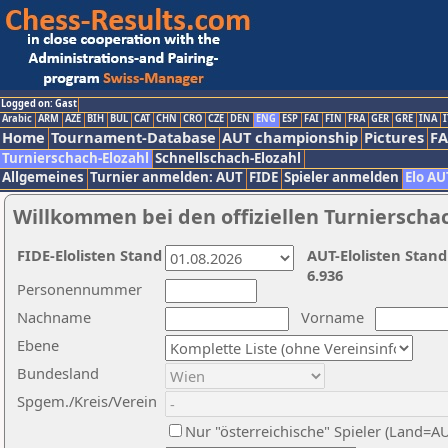
Logged on: Gast
Arabic
ARM
AZE
BIH
BUL
CAT
CHN
CRO
CZE
DEN
ENG
ESP
FAI
FIN
FRA
GER
GRE
INA
I
Home
Tournament-Database
AUT championship
Pictures
F
Turnierschach-Elozahl
Schnellschach-Elozahl
Allgemeines
Turnier anmelden: AUT
FIDE
Spieler anmelden
Elo AU
Willkommen bei den offiziellen Turnierscha
FIDE-Elolisten Stand
AUT-Elolisten Stand
6.936
Personennummer
Nachname
Vorname
Ebene
Bundesland
Spgem./Kreis/Verein
Nur "österreichische" Spieler (Land=A