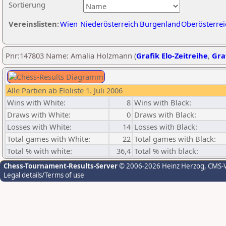
Sortierung
Vereinslisten:
Wien
Niederösterreich
Burgenland
Oberösterrei
Pnr:147803 Name: Amalia Holzmann (
Grafik Elo-Zeitreihe
,
Graf
Alle Partien ab Eloliste 1. Juli 2006
Wins with White:
8
Wins with Black:
Draws with White:
0
Draws with Black:
Losses with White:
14
Losses with Black:
Total games with White:
22
Total games with Black:
Total % with white:
36,4
Total % with black:
Chess-Tournament-Results-Server
© 2006-2026 Heinz Herzog
, CMS-
Legal details/Terms of use