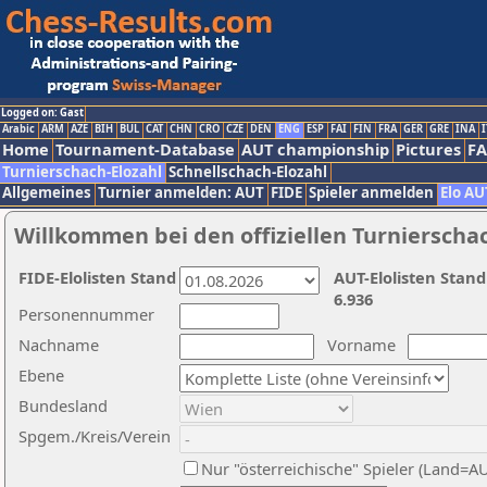
Logged on: Gast
Arabic
ARM
AZE
BIH
BUL
CAT
CHN
CRO
CZE
DEN
ENG
ESP
FAI
FIN
FRA
GER
GRE
INA
I
Home
Tournament-Database
AUT championship
Pictures
F
Turnierschach-Elozahl
Schnellschach-Elozahl
Allgemeines
Turnier anmelden: AUT
FIDE
Spieler anmelden
Elo AU
Willkommen bei den offiziellen Turnierscha
FIDE-Elolisten Stand
AUT-Elolisten Stand
6.936
Personennummer
Nachname
Vorname
Ebene
Bundesland
Spgem./Kreis/Verein
Nur "österreichische" Spieler (Land=A