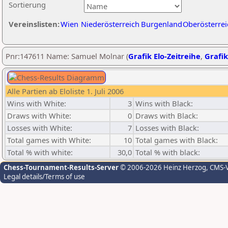
Sortierung
Vereinslisten:
Wien
Niederösterreich
Burgenland
Oberösterrei
Pnr:147611 Name: Samuel Molnar (
Grafik Elo-Zeitreihe
,
Grafik
Alle Partien ab Eloliste 1. Juli 2006
Wins with White:
3
Wins with Black:
Draws with White:
0
Draws with Black:
Losses with White:
7
Losses with Black:
Total games with White:
10
Total games with Black:
Total % with white:
30,0
Total % with black:
Chess-Tournament-Results-Server
© 2006-2026 Heinz Herzog
, CMS-
Legal details/Terms of use