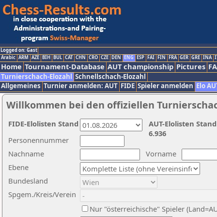
Logged on: Gast
Arabic
ARM
AZE
BIH
BUL
CAT
CHN
CRO
CZE
DEN
ENG
ESP
FAI
FIN
FRA
GER
GRE
INA
I
Home
Tournament-Database
AUT championship
Pictures
F
Turnierschach-Elozahl
Schnellschach-Elozahl
Allgemeines
Turnier anmelden: AUT
FIDE
Spieler anmelden
Elo AU
Willkommen bei den offiziellen Turnierscha
FIDE-Elolisten Stand
AUT-Elolisten Stand
6.936
Personennummer
Nachname
Vorname
Ebene
Bundesland
Spgem./Kreis/Verein
Nur "österreichische" Spieler (Land=A