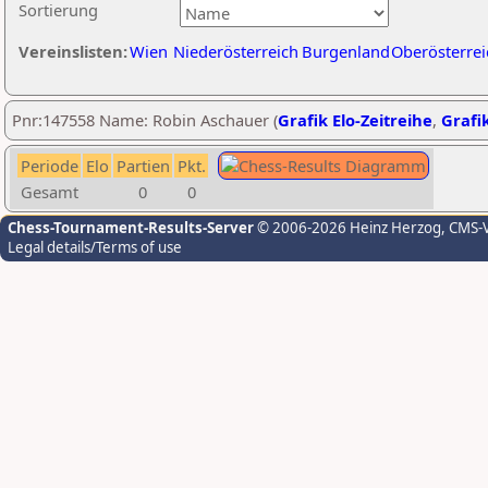
Sortierung
Vereinslisten:
Wien
Niederösterreich
Burgenland
Oberösterrei
Pnr:147558 Name: Robin Aschauer (
Grafik Elo-Zeitreihe
,
Grafik
Periode
Elo
Partien
Pkt.
Gesamt
0
0
Chess-Tournament-Results-Server
© 2006-2026 Heinz Herzog
, CMS-
Legal details/Terms of use