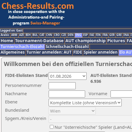
Logged on: Gast
Arabic
ARM
AZE
BIH
BUL
CAT
CHN
CRO
CZE
DEN
ENG
ESP
FAI
FIN
FRA
GER
GRE
INA
I
Home
Tournament-Database
AUT championship
Pictures
F
Turnierschach-Elozahl
Schnellschach-Elozahl
Allgemeines
Turnier anmelden: AUT
FIDE
Spieler anmelden
Elo AU
Willkommen bei den offiziellen Turnierscha
FIDE-Elolisten Stand
AUT-Elolisten Stand
6.936
Personennummer
Nachname
Vorname
Ebene
Bundesland
Spgem./Kreis/Verein
Nur "österreichische" Spieler (Land=A