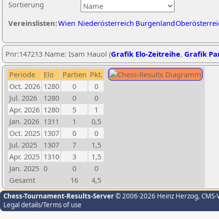
Sortierung
Vereinslisten:
Wien
Niederösterreich
Burgenland
Oberösterrei
Pnr:147213 Name: Isam Hauol (
Grafik Elo-Zeitreihe
,
Grafik Par
Periode
Elo
Partien
Pkt.
Oct. 2026
1280
0
0
Jul. 2026
1280
0
0
Apr. 2026
1280
5
1
Jan. 2026
1311
1
0,5
Oct. 2025
1307
0
0
Jul. 2025
1307
7
1,5
Apr. 2025
1310
3
1,5
Jan. 2025
0
0
0
Gesamt
16
4,5
Chess-Tournament-Results-Server
© 2006-2026 Heinz Herzog
, CMS-
Legal details/Terms of use