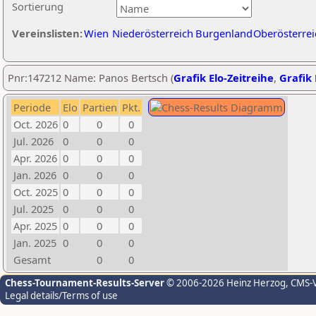
Sortierung
Vereinslisten:
Wien
Niederösterreich
Burgenland
Oberösterrei
Pnr:147212 Name: Panos Bertsch (
Grafik Elo-Zeitreihe
,
Grafik 
Periode
Elo
Partien
Pkt.
Oct. 2026
0
0
0
Jul. 2026
0
0
0
Apr. 2026
0
0
0
Jan. 2026
0
0
0
Oct. 2025
0
0
0
Jul. 2025
0
0
0
Apr. 2025
0
0
0
Jan. 2025
0
0
0
Gesamt
0
0
Chess-Tournament-Results-Server
© 2006-2026 Heinz Herzog
, CMS-
Legal details/Terms of use