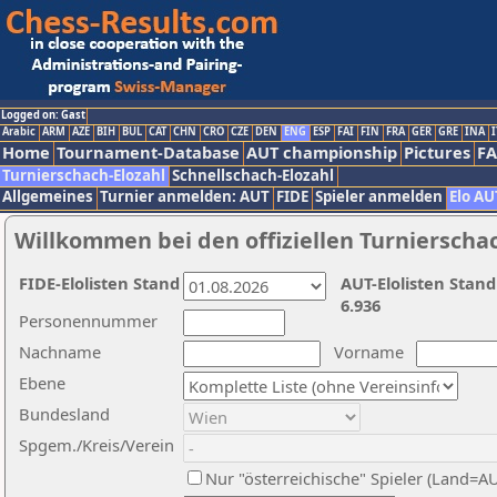
Logged on: Gast
Arabic
ARM
AZE
BIH
BUL
CAT
CHN
CRO
CZE
DEN
ENG
ESP
FAI
FIN
FRA
GER
GRE
INA
I
Home
Tournament-Database
AUT championship
Pictures
F
Turnierschach-Elozahl
Schnellschach-Elozahl
Allgemeines
Turnier anmelden: AUT
FIDE
Spieler anmelden
Elo AU
Willkommen bei den offiziellen Turnierscha
FIDE-Elolisten Stand
AUT-Elolisten Stand
6.936
Personennummer
Nachname
Vorname
Ebene
Bundesland
Spgem./Kreis/Verein
Nur "österreichische" Spieler (Land=A