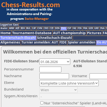
Logged on: Gast
Arabic
ARM
AZE
BIH
BUL
CAT
CHN
CRO
CZE
DEN
ENG
ESP
FAI
FIN
FRA
GER
GRE
INA
I
Home
Tournament-Database
AUT championship
Pictures
F
Turnierschach-Elozahl
Schnellschach-Elozahl
Allgemeines
Turnier anmelden: AUT
FIDE
Spieler anmelden
Elo AU
Willkommen bei den offiziellen Turnierscha
FIDE-Elolisten Stand
AUT-Elolisten Stand
6.936
Personennummer
Nachname
Vorname
Ebene
Bundesland
Spgem./Kreis/Verein
Nur "österreichische" Spieler (Land=A