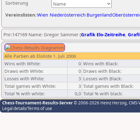
Sortierung
Vereinslisten:
Wien
Niederösterreich
Burgenland
Oberösterrei
Pnr:147169 Name: Gregor Sammer (
Grafik Elo-Zeitreihe
,
Grafi
Alle Partien ab Eloliste 1. Juli 2006
Wins with White:
0
Wins with Black:
Draws with White:
0
Draws with Black:
Losses with White:
3
Losses with Black:
Total games with White:
3
Total games with Black:
Total % with white:
0,0
Total % with black:
Chess-Tournament-Results-Server
© 2006-2026 Heinz Herzog
, CMS-
Legal details/Terms of use