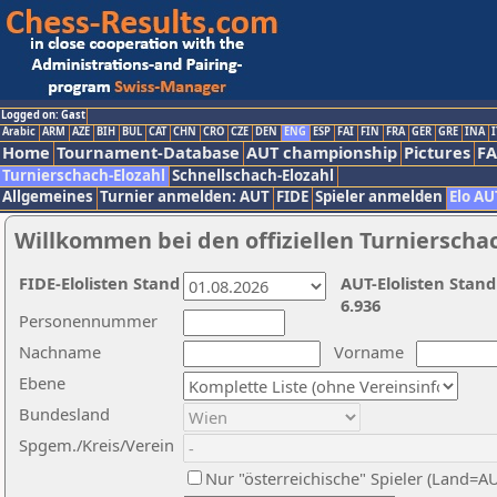
Logged on: Gast
Arabic
ARM
AZE
BIH
BUL
CAT
CHN
CRO
CZE
DEN
ENG
ESP
FAI
FIN
FRA
GER
GRE
INA
I
Home
Tournament-Database
AUT championship
Pictures
F
Turnierschach-Elozahl
Schnellschach-Elozahl
Allgemeines
Turnier anmelden: AUT
FIDE
Spieler anmelden
Elo AU
Willkommen bei den offiziellen Turnierscha
FIDE-Elolisten Stand
AUT-Elolisten Stand
6.936
Personennummer
Nachname
Vorname
Ebene
Bundesland
Spgem./Kreis/Verein
Nur "österreichische" Spieler (Land=A