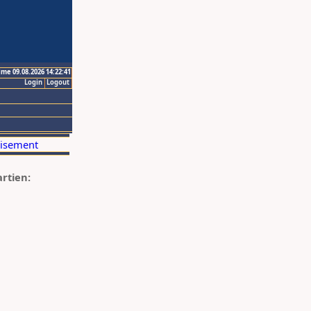
ime 09.08.2026 14:22:41
Login
Logout
artien: