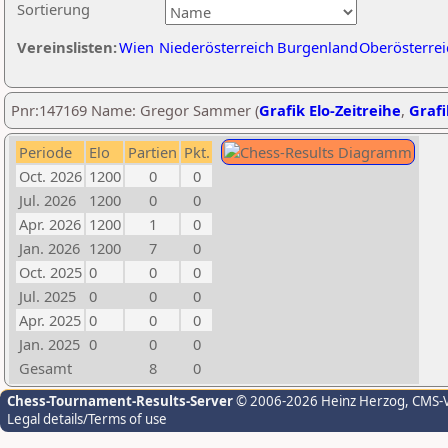
Sortierung
Vereinslisten:
Wien
Niederösterreich
Burgenland
Oberösterrei
Pnr:147169 Name: Gregor Sammer (
Grafik Elo-Zeitreihe
,
Grafi
Periode
Elo
Partien
Pkt.
Oct. 2026
1200
0
0
Jul. 2026
1200
0
0
Apr. 2026
1200
1
0
Jan. 2026
1200
7
0
Oct. 2025
0
0
0
Jul. 2025
0
0
0
Apr. 2025
0
0
0
Jan. 2025
0
0
0
Gesamt
8
0
Chess-Tournament-Results-Server
© 2006-2026 Heinz Herzog
, CMS-
Legal details/Terms of use