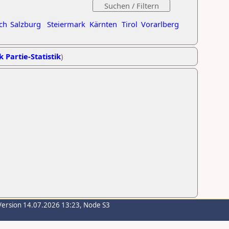
ch
Salzburg
Steiermark
Kärnten
Tirol
Vorarlberg
k Partie-Statistik
)
Version 14.07.2026 13:23, Node S3