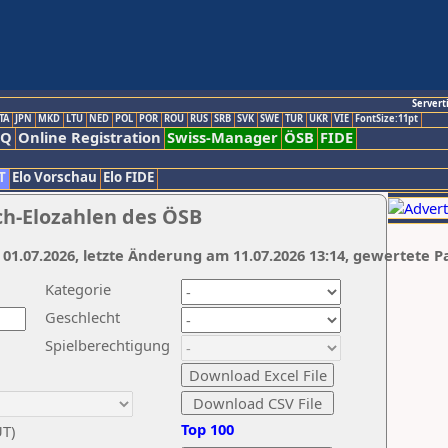
Servert
TA
JPN
MKD
LTU
NED
POL
POR
ROU
RUS
SRB
SVK
SWE
TUR
UKR
VIE
FontSize:11pt
AQ
Online Registration
Swiss-Manager
ÖSB
FIDE
T
Elo Vorschau
Elo FIDE
ch-Elozahlen des ÖSB
 01.07.2026, letzte Änderung am 11.07.2026 13:14, gewertete P
Kategorie
Geschlecht
Spielberechtigung
Top 100
UT)