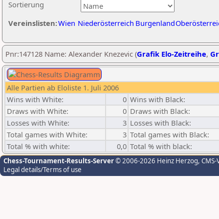
Sortierung
Vereinslisten:
Wien
Niederösterreich
Burgenland
Oberösterrei
Pnr:147128 Name: Alexander Knezevic (
Grafik Elo-Zeitreihe
,
Gr
Alle Partien ab Eloliste 1. Juli 2006
Wins with White:
0
Wins with Black:
Draws with White:
0
Draws with Black:
Losses with White:
3
Losses with Black:
Total games with White:
3
Total games with Black:
Total % with white:
0,0
Total % with black:
Chess-Tournament-Results-Server
© 2006-2026 Heinz Herzog
, CMS-
Legal details/Terms of use