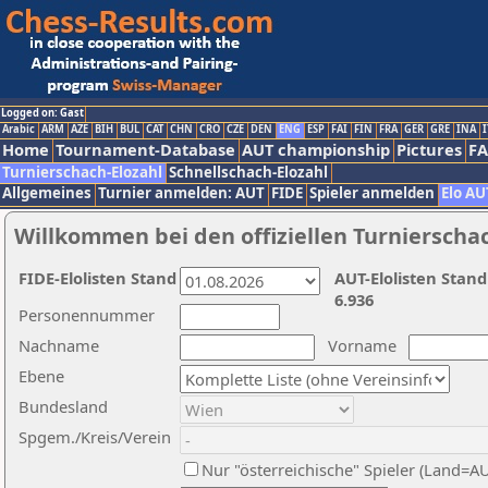
Logged on: Gast
Arabic
ARM
AZE
BIH
BUL
CAT
CHN
CRO
CZE
DEN
ENG
ESP
FAI
FIN
FRA
GER
GRE
INA
I
Home
Tournament-Database
AUT championship
Pictures
F
Turnierschach-Elozahl
Schnellschach-Elozahl
Allgemeines
Turnier anmelden: AUT
FIDE
Spieler anmelden
Elo AU
Willkommen bei den offiziellen Turnierscha
FIDE-Elolisten Stand
AUT-Elolisten Stand
6.936
Personennummer
Nachname
Vorname
Ebene
Bundesland
Spgem./Kreis/Verein
Nur "österreichische" Spieler (Land=A