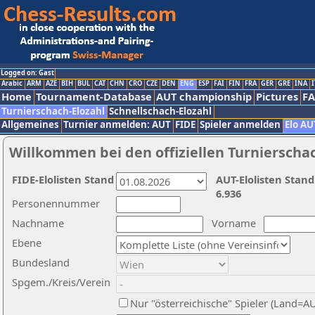
Logged on: Gast
Arabic
ARM
AZE
BIH
BUL
CAT
CHN
CRO
CZE
DEN
ENG
ESP
FAI
FIN
FRA
GER
GRE
INA
I
Home
Tournament-Database
AUT championship
Pictures
F
Turnierschach-Elozahl
Schnellschach-Elozahl
Allgemeines
Turnier anmelden: AUT
FIDE
Spieler anmelden
Elo AU
Willkommen bei den offiziellen Turnierscha
FIDE-Elolisten Stand
AUT-Elolisten Stand
6.936
Personennummer
Nachname
Vorname
Ebene
Bundesland
Spgem./Kreis/Verein
Nur "österreichische" Spieler (Land=A