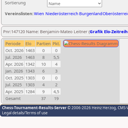
Sortierung
Vereinslisten:
Wien
Niederösterreich
Burgenland
Oberösterrei
Pnr:147120 Name: Benjamin-Mateo Leitner (
Grafik Elo-Zeitrei
Periode
Elo
Partien
Pkt.
Oct. 2026
1463
0
0
Jul. 2026
1463
8
5,5
Apr. 2026
1342
10
4
Jan. 2026
1343
6
3
Oct. 2025
1303
0
0
Jul. 2025
1303
4
2
Apr. 2025
1284
9
4,5
Gesamt
37
19
Chess-Tournament-Results-Server
© 2006-2026 Heinz Herzog
, CMS-
Legal details/Terms of use