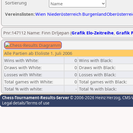
Sortierung
Vereinslisten:
Wien
Niederösterreich
Burgenland
Oberösterrei
Pnr:147112 Name: Finn Drljepan (
Grafik Elo-Zeitreihe
,
Grafik P
Alle Partien ab Eloliste 1. Juli 2006
Wins with White:
0
Wins with Black:
Draws with White:
0
Draws with Black:
Losses with White:
0
Losses with Black:
Total games with White:
0
Total games with Black:
Total % with white:
-
Total % with black:
Chess-Tournament-Results-Server
© 2006-2026 Heinz Herzog
, CMS-
Legal details/Terms of use