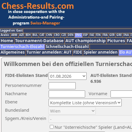
Logged on: Gast
Arabic
ARM
AZE
BIH
BUL
CAT
CHN
CRO
CZE
DEN
ENG
ESP
FAI
FIN
FRA
GER
GRE
INA
I
Home
Tournament-Database
AUT championship
Pictures
F
Turnierschach-Elozahl
Schnellschach-Elozahl
Allgemeines
Turnier anmelden: AUT
FIDE
Spieler anmelden
Elo AU
Willkommen bei den offiziellen Turnierscha
FIDE-Elolisten Stand
AUT-Elolisten Stand
6.936
Personennummer
Nachname
Vorname
Ebene
Bundesland
Spgem./Kreis/Verein
Nur "österreichische" Spieler (Land=A