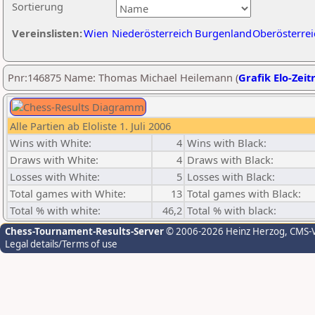
Sortierung
Vereinslisten:
Wien
Niederösterreich
Burgenland
Oberösterrei
Pnr:146875 Name: Thomas Michael Heilemann (
Grafik Elo-Zeit
Alle Partien ab Eloliste 1. Juli 2006
Wins with White:
4
Wins with Black:
Draws with White:
4
Draws with Black:
Losses with White:
5
Losses with Black:
Total games with White:
13
Total games with Black:
Total % with white:
46,2
Total % with black:
Chess-Tournament-Results-Server
© 2006-2026 Heinz Herzog
, CMS-
Legal details/Terms of use