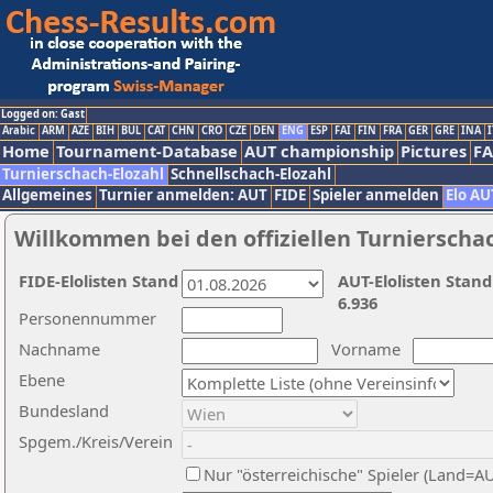
Logged on: Gast
Arabic
ARM
AZE
BIH
BUL
CAT
CHN
CRO
CZE
DEN
ENG
ESP
FAI
FIN
FRA
GER
GRE
INA
I
Home
Tournament-Database
AUT championship
Pictures
F
Turnierschach-Elozahl
Schnellschach-Elozahl
Allgemeines
Turnier anmelden: AUT
FIDE
Spieler anmelden
Elo AU
Willkommen bei den offiziellen Turnierscha
FIDE-Elolisten Stand
AUT-Elolisten Stand
6.936
Personennummer
Nachname
Vorname
Ebene
Bundesland
Spgem./Kreis/Verein
Nur "österreichische" Spieler (Land=A