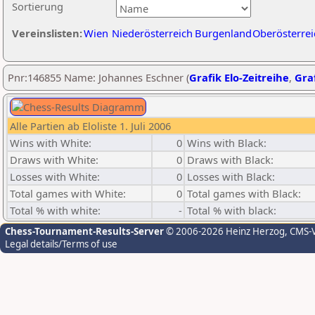
Sortierung
Vereinslisten:
Wien
Niederösterreich
Burgenland
Oberösterrei
Pnr:146855 Name: Johannes Eschner (
Grafik Elo-Zeitreihe
,
Graf
Alle Partien ab Eloliste 1. Juli 2006
Wins with White:
0
Wins with Black:
Draws with White:
0
Draws with Black:
Losses with White:
0
Losses with Black:
Total games with White:
0
Total games with Black:
Total % with white:
-
Total % with black:
Chess-Tournament-Results-Server
© 2006-2026 Heinz Herzog
, CMS-
Legal details/Terms of use