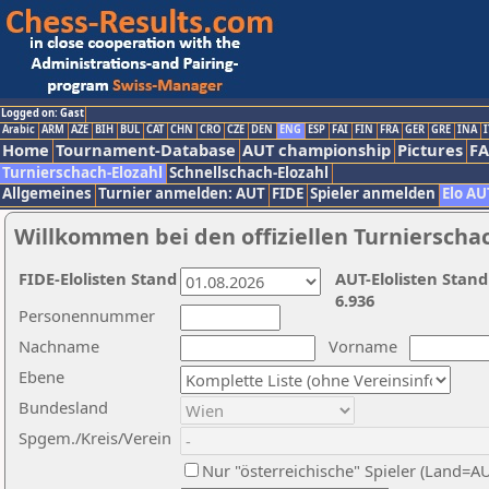
Logged on: Gast
Arabic
ARM
AZE
BIH
BUL
CAT
CHN
CRO
CZE
DEN
ENG
ESP
FAI
FIN
FRA
GER
GRE
INA
I
Home
Tournament-Database
AUT championship
Pictures
F
Turnierschach-Elozahl
Schnellschach-Elozahl
Allgemeines
Turnier anmelden: AUT
FIDE
Spieler anmelden
Elo AU
Willkommen bei den offiziellen Turnierscha
FIDE-Elolisten Stand
AUT-Elolisten Stand
6.936
Personennummer
Nachname
Vorname
Ebene
Bundesland
Spgem./Kreis/Verein
Nur "österreichische" Spieler (Land=A