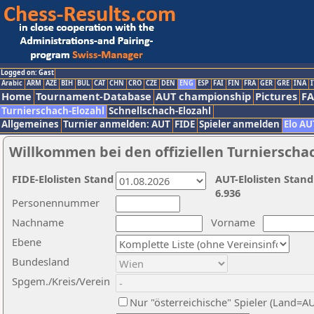
Logged on: Gast
Arabic
ARM
AZE
BIH
BUL
CAT
CHN
CRO
CZE
DEN
ENG
ESP
FAI
FIN
FRA
GER
GRE
INA
I
Home
Tournament-Database
AUT championship
Pictures
F
Turnierschach-Elozahl
Schnellschach-Elozahl
Allgemeines
Turnier anmelden: AUT
FIDE
Spieler anmelden
Elo AU
Willkommen bei den offiziellen Turnierscha
FIDE-Elolisten Stand
AUT-Elolisten Stand
6.936
Personennummer
Nachname
Vorname
Ebene
Bundesland
Spgem./Kreis/Verein
Nur "österreichische" Spieler (Land=A