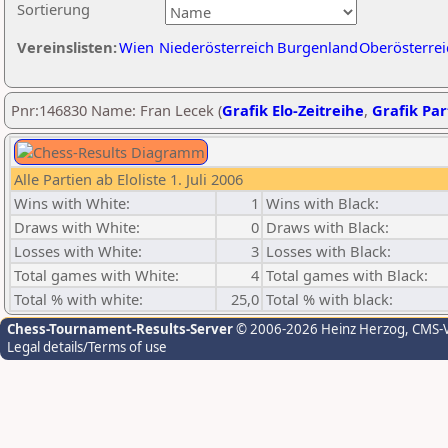
Sortierung
Vereinslisten:
Wien
Niederösterreich
Burgenland
Oberösterrei
Pnr:146830 Name: Fran Lecek (
Grafik Elo-Zeitreihe
,
Grafik Part
Alle Partien ab Eloliste 1. Juli 2006
Wins with White:
1
Wins with Black:
Draws with White:
0
Draws with Black:
Losses with White:
3
Losses with Black:
Total games with White:
4
Total games with Black:
Total % with white:
25,0
Total % with black:
Chess-Tournament-Results-Server
© 2006-2026 Heinz Herzog
, CMS-
Legal details/Terms of use