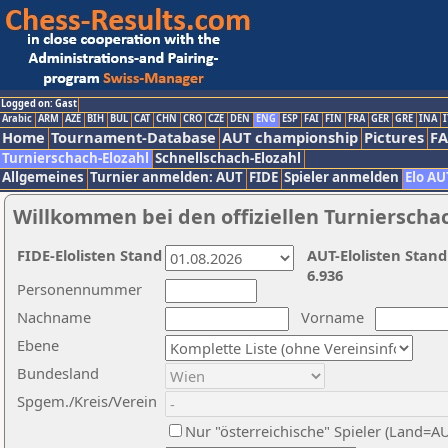
Logged on: Gast
Arabic
ARM
AZE
BIH
BUL
CAT
CHN
CRO
CZE
DEN
ENG
ESP
FAI
FIN
FRA
GER
GRE
INA
I
Home
Tournament-Database
AUT championship
Pictures
F
Turnierschach-Elozahl
Schnellschach-Elozahl
Allgemeines
Turnier anmelden: AUT
FIDE
Spieler anmelden
Elo AU
Willkommen bei den offiziellen Turnierscha
FIDE-Elolisten Stand
AUT-Elolisten Stand
6.936
Personennummer
Nachname
Vorname
Ebene
Bundesland
Spgem./Kreis/Verein
Nur "österreichische" Spieler (Land=A