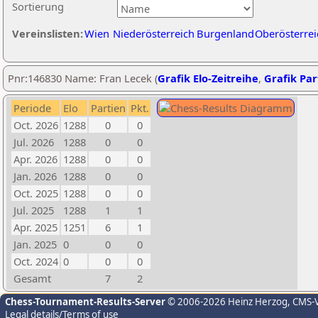
Sortierung
Vereinslisten:
Wien
Niederösterreich
Burgenland
Oberösterrei
Pnr:146830 Name: Fran Lecek (
Grafik Elo-Zeitreihe
,
Grafik Part
Periode
Elo
Partien
Pkt.
Oct. 2026
1288
0
0
Jul. 2026
1288
0
0
Apr. 2026
1288
0
0
Jan. 2026
1288
0
0
Oct. 2025
1288
0
0
Jul. 2025
1288
1
1
Apr. 2025
1251
6
1
Jan. 2025
0
0
0
Oct. 2024
0
0
0
Gesamt
7
2
Chess-Tournament-Results-Server
© 2006-2026 Heinz Herzog
, CMS-
Legal details/Terms of use